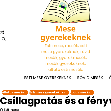
Skip
to
content
Mese
gyerekeknek
Esti mese, mesék, esti
mese gyerekeknek, rövid
mesék, gyerekmesék,
mesék gyerekeknek,
altató esti mesék.
ESTI MESE GYEREKEKNEK
RÖVID MESÉK
Állatos mesék
Esti mese gyerekeknek
Lovas mesék
Csillagpatás és a fény
Esti mese