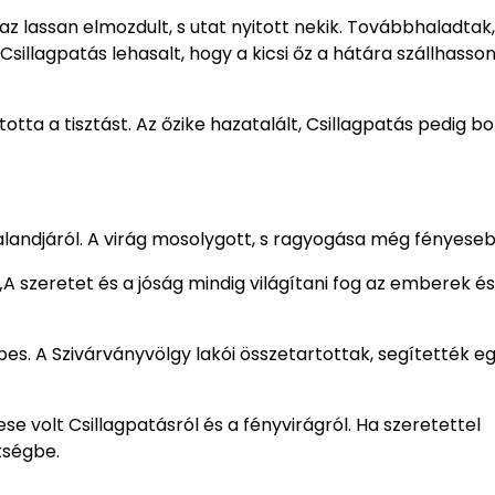
 az lassan elmozdult, s utat nyitott nekik. Továbbhaladtak
illagpatás lehasalt, hogy a kicsi őz a hátára szállhasson,
tta a tisztást. Az őzike hazatalált, Csillagpatás pedig b
alandjáról. A virág mosolygott, s ragyogása még fényesebb
 „A szeretet és a jóság mindig világítani fog az emberek és
es. A Szivárványvölgy lakói összetartottak, segítették e
mese volt Csillagpatásról és a fényvirágról. Ha szeretettel
tségbe.