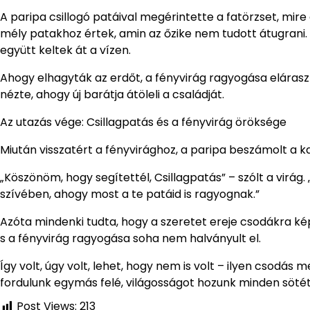
A paripa csillogó patáival megérintette a fatörzset, mire
mély patakhoz értek, amin az őzike nem tudott átugrani. Cs
együtt keltek át a vízen.
Ahogy elhagyták az erdőt, a fényvirág ragyogása eláraszto
nézte, ahogy új barátja átöleli a családját.
Az utazás vége: Csillagpatás és a fényvirág öröksége
Miután visszatért a fényvirághoz, a paripa beszámolt a k
„Köszönöm, hogy segítettél, Csillagpatás” – szólt a virág.
szívében, ahogy most a te patáid is ragyognak.”
Azóta mindenki tudta, hogy a szeretet ereje csodákra kép
s a fényvirág ragyogása soha nem halványult el.
Így volt, úgy volt, lehet, hogy nem is volt – ilyen csodás 
fordulunk egymás felé, világosságot hozunk minden söté
Post Views:
213