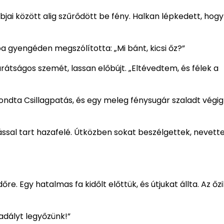
mbjai között alig szűrődött be fény. Halkan lépkedett, ho
a gyengéden megszólította: „Mi bánt, kicsi őz?”
rátságos szemét, lassan előbújt. „Eltévedtem, és félek a
 mondta Csillagpatás, és egy meleg fénysugár szaladt végig
sal tart hazafelé. Útközben sokat beszélgettek, nevette
e. Egy hatalmas fa kidőlt előttük, és útjukat állta. Az őz
adályt legyőzünk!”