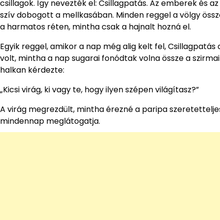
csillagok. Így nevezték el: Csillagpatás. Az emberek és a
szív dobogott a mellkasában. Minden reggel a völgy össze
a harmatos réten, mintha csak a hajnalt hozná el.
Egyik reggel, amikor a nap még alig kelt fel, Csillagpatás 
volt, mintha a nap sugarai fonódtak volna össze a szirm
halkan kérdezte:
„Kicsi virág, ki vagy te, hogy ilyen szépen világítasz?”
A virág megrezdült, mintha érezné a paripa szeretettelje
mindennap meglátogatja.