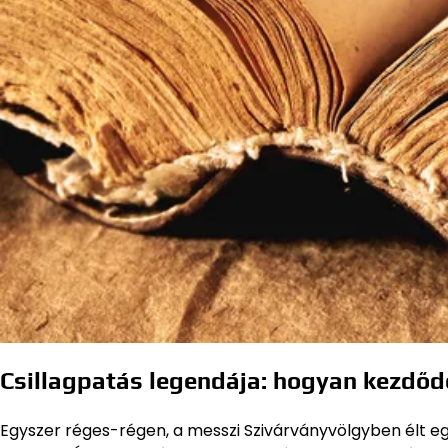
Csillagpatás legendája: hogyan kezdődö
Egyszer réges-régen, a messzi Szivárványvölgyben élt egy 