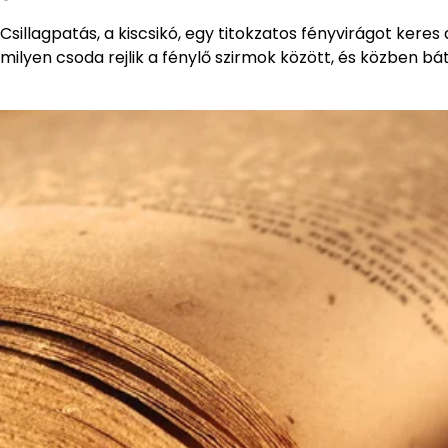
Csillagpatás, a kiscsikó, egy titokzatos fényvirágot keres
milyen csoda rejlik a fénylő szirmok között, és közben bá