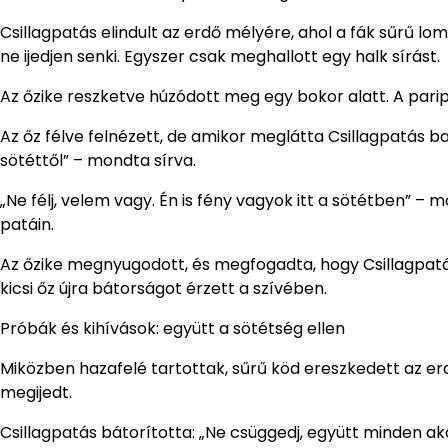
Csillagpatás elindult az erdő mélyére, ahol a fák sűrű lo
ne ijedjen senki. Egyszer csak meghallott egy halk sírást.
Az őzike reszketve húzódott meg egy bokor alatt. A parip
Az őz félve felnézett, de amikor meglátta Csillagpatás ba
sötéttől” – mondta sírva.
„Ne félj, velem vagy. Én is fény vagyok itt a sötétben” –
patáin.
Az őzike megnyugodott, és megfogadta, hogy Csillagpatás
kicsi őz újra bátorságot érzett a szívében.
Próbák és kihívások: együtt a sötétség ellen
Miközben hazafelé tartottak, sűrű köd ereszkedett az erdőr
megijedt.
Csillagpatás bátorította: „Ne csüggedj, együtt minden ak