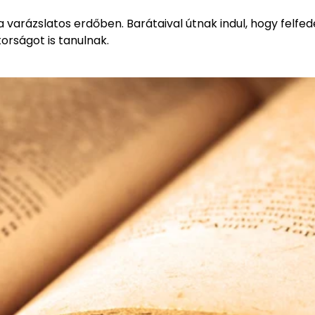
 a varázslatos erdőben. Barátaival útnak indul, hogy felfed
torságot is tanulnak.