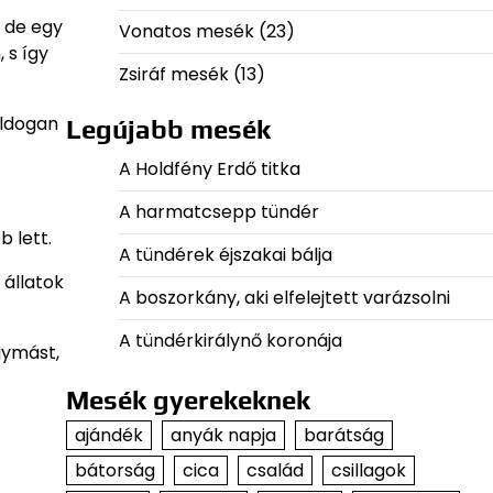
, de egy
Vonatos mesék
(23)
 s így
Zsiráf mesék
(13)
oldogan
Legújabb mesék
A Holdfény Erdő titka
A harmatcsepp tündér
 lett.
A tündérek éjszakai bálja
 állatok
A boszorkány, aki elfelejtett varázsolni
A tündérkirálynő koronája
gymást,
Mesék gyerekeknek
ajándék
anyák napja
barátság
bátorság
cica
család
csillagok