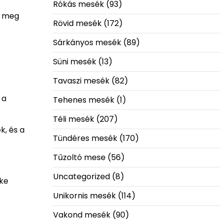
Rókás mesék
(93)
gy meg
Rövid mesék
(172)
Sárkányos mesék
(89)
Süni mesék
(13)
Tavaszi mesék
(82)
 a
Tehenes mesék
(1)
Téli mesék
(207)
k, és a
Tündéres mesék
(170)
Tűzoltó mese
(56)
Uncategorized
(8)
ike
Unikornis mesék
(114)
Vakond mesék
(90)