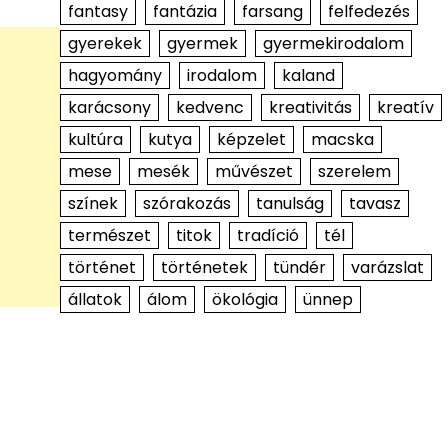
fantasy
fantázia
farsang
felfedezés
gyerekek
gyermek
gyermekirodalom
hagyomány
irodalom
kaland
karácsony
kedvenc
kreativitás
kreatív
kultúra
kutya
képzelet
macska
mese
mesék
művészet
szerelem
színek
szórakozás
tanulság
tavasz
természet
titok
tradíció
tél
történet
történetek
tündér
varázslat
állatok
álom
ökológia
ünnep