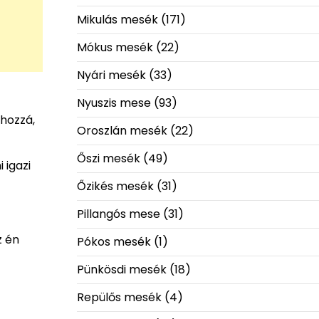
Mikulás mesék
(171)
Mókus mesék
(22)
Nyári mesék
(33)
Nyuszis mese
(93)
 hozzá,
Oroszlán mesék
(22)
Őszi mesék
(49)
 igazi
Őzikés mesék
(31)
Pillangós mese
(31)
z én
Pókos mesék
(1)
Pünkösdi mesék
(18)
Repülős mesék
(4)