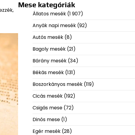
Mese kategóriák
ezzék,
Állatos mesék
(1 907)
Anyák napi mesék
(92)
Autós mesék
(8)
Bagoly mesék
(21)
Bárány mesék
(34)
Békás mesék
(131)
Boszorkányos mesék
(119)
Cicás mesék
(192)
Csigás mese
(72)
Dinós mese
(1)
Egér mesék
(28)