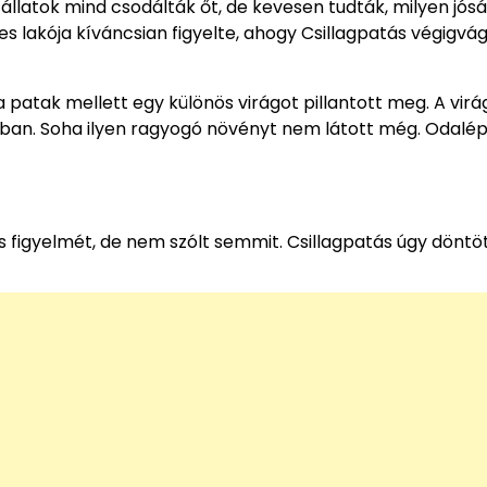
z állatok mind csodálták őt, de kevesen tudták, milyen jós
s lakója kíváncsian figyelte, ahogy Csillagpatás végigvá
a patak mellett egy különös virágot pillantott meg. A virág
aiban. Soha ilyen ragyogó növényt nem látott még. Odalép
s figyelmét, de nem szólt semmit. Csillagpatás úgy döntö