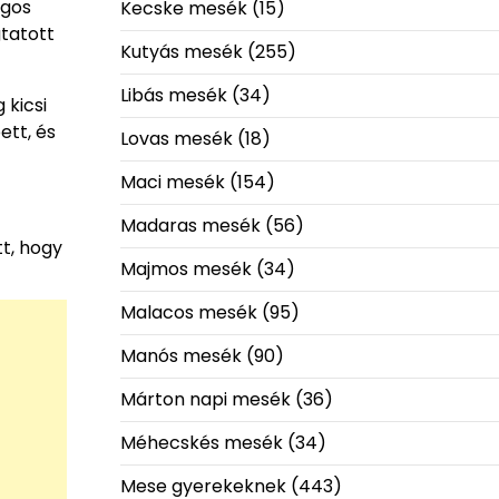
ágos
Kecske mesék
(15)
gtatott
Kutyás mesék
(255)
Libás mesék
(34)
 kicsi
ett, és
Lovas mesék
(18)
Maci mesék
(154)
Madaras mesék
(56)
tt, hogy
Majmos mesék
(34)
Malacos mesék
(95)
Manós mesék
(90)
Márton napi mesék
(36)
Méhecskés mesék
(34)
Mese gyerekeknek
(443)