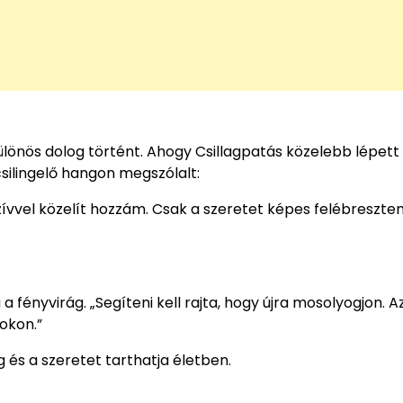
lönös dolog történt. Ahogy Csillagpatás közelebb lépett
csilingelő hangon megszólalt:
zívvel közelít hozzám. Csak a szeretet képes felébreszteni
 a fényvirág. „Segíteni kell rajta, hogy újra mosolyogjon. A
okon.”
 és a szeretet tarthatja életben.