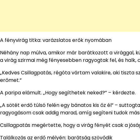
A fényvirág titka: varázslatos erők nyomában
Néhány nap múlva, amikor már barátkozott a virággal, kü
a virág szirmai még fényesebben ragyogtak fel, és halk, 
„Kedves Csillagpatás, régóta vártam valakire, aki tiszta s
erőmet.”
A paripa elámult. „Hogy segíthetek neked?” – kérdezte.
„A sötét erdő túlsó felén egy bánatos kis őz él” – suttogta
ragyogásom csak addig marad, amíg segíteni tudok más
Csillagpatás megértette, hogy a virág fényét csak a jóság
Találkozás az erdő mélyén: barátság szövődik