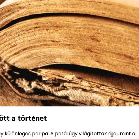
tt a történet
különleges paripa. A patái úgy világítottak éjjel, mint a