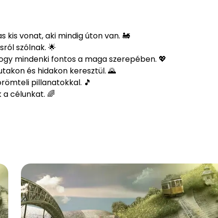
kis vonat, aki mindig úton van. 🚂
sról szólnak. 🌟
ogy mindenki fontos a maga szerepében. 💖
takon és hidakon keresztül. 🌄
ömteli pillanatokkal. 🎵
 a célunkat. 🌈