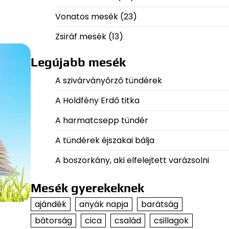
Vonatos mesék
(23)
Zsiráf mesék
(13)
Legújabb mesék
A szivárványőrző tündérek
A Holdfény Erdő titka
A harmatcsepp tündér
A tündérek éjszakai bálja
A boszorkány, aki elfelejtett varázsolni
Mesék gyerekeknek
ajándék
anyák napja
barátság
bátorság
cica
család
csillagok