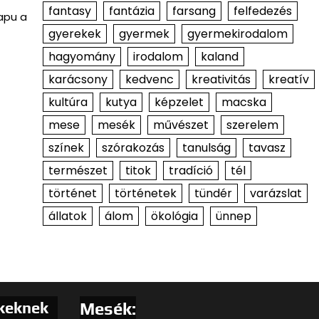
fantasy
fantázia
farsang
felfedezés
apu a
gyerekek
gyermek
gyermekirodalom
hagyomány
irodalom
kaland
karácsony
kedvenc
kreativitás
kreatív
kultúra
kutya
képzelet
macska
mese
mesék
művészet
szerelem
színek
szórakozás
tanulság
tavasz
természet
titok
tradíció
tél
történet
történetek
tündér
varázslat
állatok
álom
ökológia
ünnep
ekeknek
Mesék: