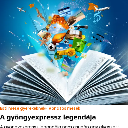
Esti mese gyerekeknek
Vonatos mesék
A gyöngyexpressz legendája
A gyöngyexpressz legendája nem csupán egy elveszett