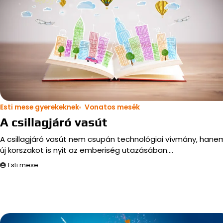
Esti mese gyerekeknek
Vonatos mesék
A csillagjáró vasút
A csillagjáró vasút nem csupán technológiai vívmány, hane
új korszakot is nyit az emberiség utazásában.…
Esti mese