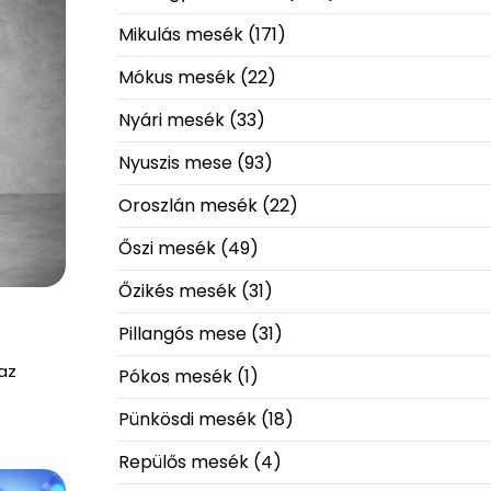
Mikulás mesék
(171)
Mókus mesék
(22)
Nyári mesék
(33)
Nyuszis mese
(93)
Oroszlán mesék
(22)
Őszi mesék
(49)
Őzikés mesék
(31)
Pillangós mese
(31)
az
Pókos mesék
(1)
Pünkösdi mesék
(18)
Repülős mesék
(4)