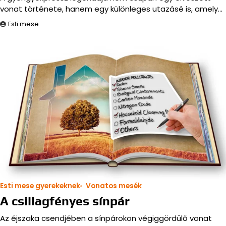
vonat története, hanem egy különleges utazásé is, amely…
Esti mese
Esti mese gyerekeknek
Vonatos mesék
A csillagfényes sínpár
Az éjszaka csendjében a sínpárokon végiggördülő vonat