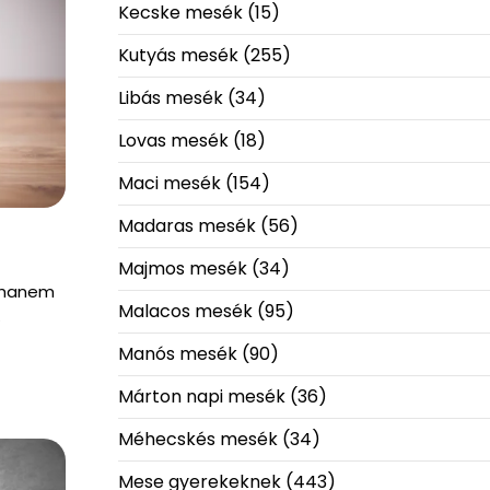
Kecske mesék
(15)
Kutyás mesék
(255)
Libás mesék
(34)
Lovas mesék
(18)
Maci mesék
(154)
Madaras mesék
(56)
Majmos mesék
(34)
 hanem
Malacos mesék
(95)
…
Manós mesék
(90)
Márton napi mesék
(36)
Méhecskés mesék
(34)
Mese gyerekeknek
(443)