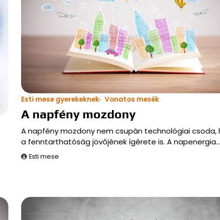
Esti mese gyerekeknek
Vonatos mesék
A napfény mozdony
A napfény mozdony nem csupán technológiai csoda,
a fenntarthatóság jövőjének ígérete is. A napenergia
Esti mese