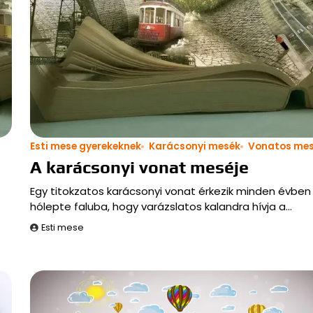
Esti mese gyerekeknek
Karácsonyi mesék
Vonatos me
A karácsonyi vonat meséje
Egy titokzatos karácsonyi vonat érkezik minden évben
hólepte faluba, hogy varázslatos kalandra hívja a…
Esti mese