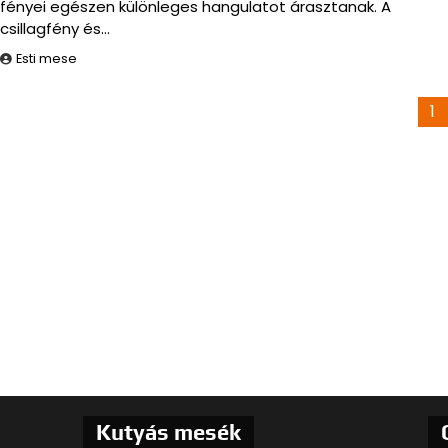
fényei egészen különleges hangulatot árasztanak. A
csillagfény és…
Esti mese
Bejegyzések
1
lapozása
Kutyás mesék