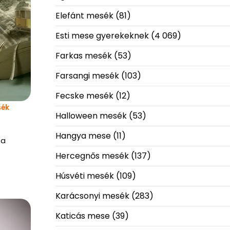
Elefánt mesék
(81)
Esti mese gyerekeknek
(4 069)
Farkas mesék
(53)
Farsangi mesék
(103)
Fecske mesék
(12)
sék
Halloween mesék
(53)
Hangya mese
(11)
 a
Hercegnős mesék
(137)
Húsvéti mesék
(109)
Karácsonyi mesék
(283)
Katicás mese
(39)