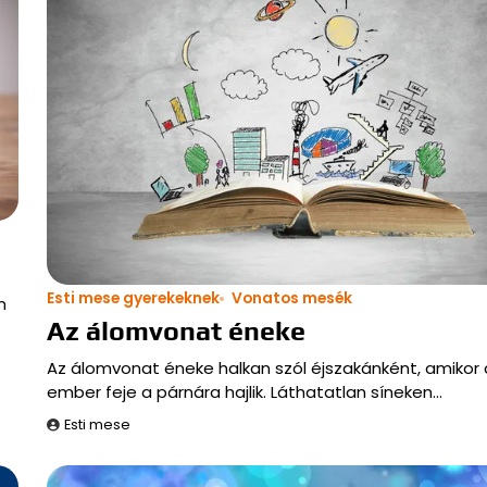
Esti mese gyerekeknek
Vonatos mesék
m
Az álomvonat éneke
Az álomvonat éneke halkan szól éjszakánként, amikor 
ember feje a párnára hajlik. Láthatatlan síneken…
Esti mese