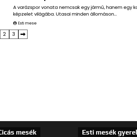
A varázspor vonata nemcsak egy jármű, hanem egy k
képzelet világába. Utasai minden állomáson…
Esti mese
2
3
Cicás mesék
Esti mesék gyer