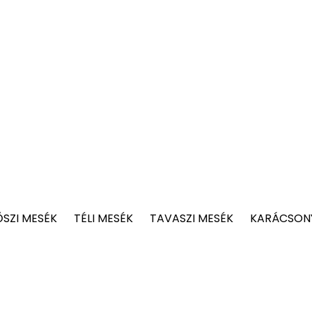
ŐSZI MESÉK
TÉLI MESÉK
TAVASZI MESÉK
KARÁCSONY