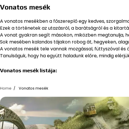
Vonatos mesék
A vonatos mesékben a főszereplő egy kedves, szorgalmas 
Ezek a történetek az utazásról, a barátságról és a kitartá
A vonat gyakran segít másokon, miközben megtanulja, h
Sok mesében kalandos tájakon robog át, hegyeken, alagu
A vonatos mesék tele vannak mozgással, füttyszóval és ör
Tanulságuk, hogy ha együtt haladunk előre, mindig elérjük
Vonatos mesék listája:
Home
Vonatos mesék