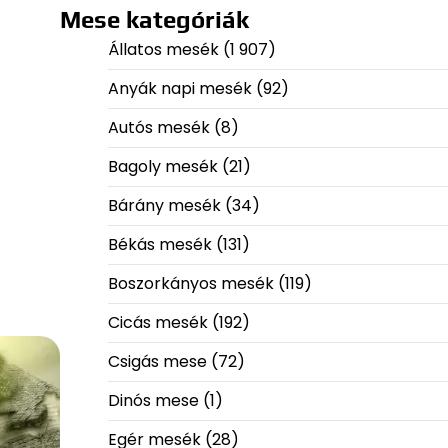
Mese kategóriák
Állatos mesék
(1 907)
Anyák napi mesék
(92)
Autós mesék
(8)
Bagoly mesék
(21)
Bárány mesék
(34)
Békás mesék
(131)
Boszorkányos mesék
(119)
Cicás mesék
(192)
Csigás mese
(72)
Dinós mese
(1)
Egér mesék
(28)