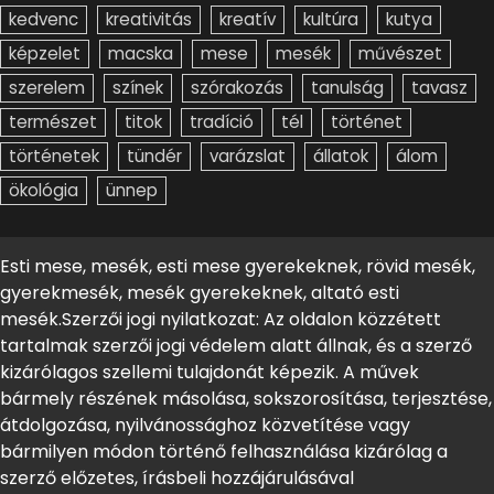
kedvenc
kreativitás
kreatív
kultúra
kutya
képzelet
macska
mese
mesék
művészet
szerelem
színek
szórakozás
tanulság
tavasz
természet
titok
tradíció
tél
történet
történetek
tündér
varázslat
állatok
álom
ökológia
ünnep
Esti mese, mesék, esti mese gyerekeknek, rövid mesék,
gyerekmesék, mesék gyerekeknek, altató esti
mesék.Szerzői jogi nyilatkozat: Az oldalon közzétett
tartalmak szerzői jogi védelem alatt állnak, és a szerző
kizárólagos szellemi tulajdonát képezik. A művek
bármely részének másolása, sokszorosítása, terjesztése,
átdolgozása, nyilvánossághoz közvetítése vagy
bármilyen módon történő felhasználása kizárólag a
szerző előzetes, írásbeli hozzájárulásával