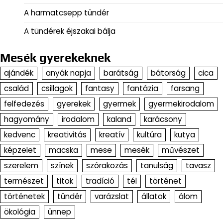
A harmatcsepp tündér
A tündérek éjszakai bálja
Mesék gyerekeknek
ajándék
anyák napja
barátság
bátorság
cica
család
csillagok
fantasy
fantázia
farsang
felfedezés
gyerekek
gyermek
gyermekirodalom
hagyomány
irodalom
kaland
karácsony
kedvenc
kreativitás
kreatív
kultúra
kutya
képzelet
macska
mese
mesék
művészet
szerelem
színek
szórakozás
tanulság
tavasz
természet
titok
tradíció
tél
történet
történetek
tündér
varázslat
állatok
álom
ökológia
ünnep