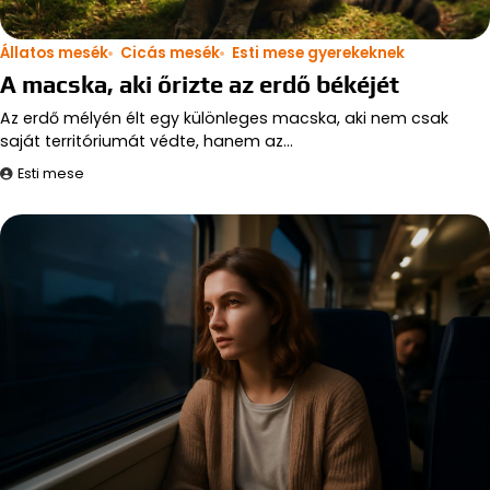
Állatos mesék
Cicás mesék
Esti mese gyerekeknek
A macska, aki őrizte az erdő békéjét
Az erdő mélyén élt egy különleges macska, aki nem csak
saját territóriumát védte, hanem az…
Esti mese