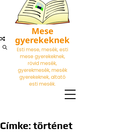
Skip
to
content
Mese
gyerekeknek
Esti mese, mesék, esti
mese gyerekeknek,
rövid mesék,
gyerekmesék, mesék
gyerekeknek, altató
esti mesék.
Címke:
történet