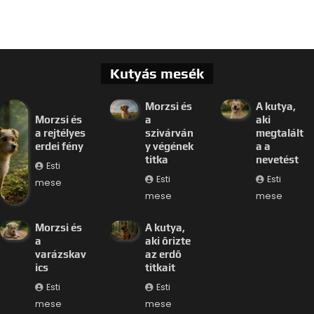
Kutyás mesék
Morzsi és
A kutya,
Morzsi és
a
aki
a rejtélyes
szivárván
megtalált
erdei fény
y végének
a a
titka
nevetést
Esti
Esti
Esti
mese
mese
mese
Morzsi és
A kutya,
a
aki őrizte
varázskav
az erdő
ics
titkait
Esti
Esti
mese
mese