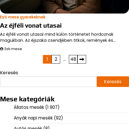
Esti mese gyerekeknek
Az éjféli vonat utasai
Az éjféli vonat utasai mind külön történetet hordoznak
magukban. Az éjszaka csendjében titkok, remények és…
Esti mese
Bejegyzések
1
2
…
48
lapozása
Keresés
Keresés
Mese kategóriák
Állatos mesék
(1 907)
Anyák napi mesék
(92)
Autós mesék
(8)