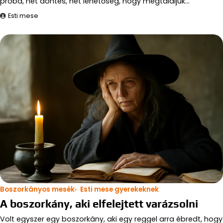
próba, hét döntés, hét lehetőség, hogy megtaláljuk…
Esti mese
Boszorkányos mesék
Esti mese gyerekeknek
A boszorkány, aki elfelejtett varázsolni
Volt egyszer egy boszorkány, aki egy reggel arra ébredt, hogy