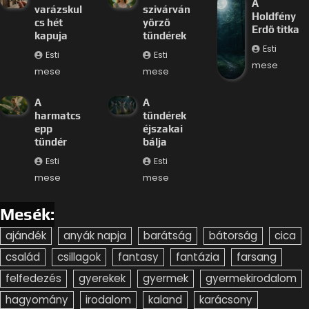
A
varázskul
szivárván
Holdfény
cs hét
yőrző
Erdő titka
kapuja
tündérek
Esti
Esti
Esti
mese
mese
mese
A
A
harmatcs
tündérek
epp
éjszakai
tündér
bálja
Esti
Esti
mese
mese
Mesék:
ajándék
anyák napja
barátság
bátorság
cica
család
csillagok
fantasy
fantázia
farsang
felfedezés
gyerekek
gyermek
gyermekirodalom
hagyomány
irodalom
kaland
karácsony