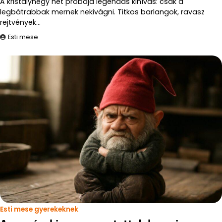
A kristályhegy hét próbája legendás kihívás: csak a
legbátrabbak mernek nekivágni. Titkos barlangok, ravasz
rejtvények…
Esti mese
Esti mese gyerekeknek