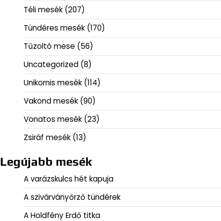
Téli mesék
(207)
Tündéres mesék
(170)
Tűzoltó mese
(56)
Uncategorized
(8)
Unikornis mesék
(114)
Vakond mesék
(90)
Vonatos mesék
(23)
Zsiráf mesék
(13)
Legújabb mesék
A varázskulcs hét kapuja
A szivárványőrző tündérek
A Holdfény Erdő titka