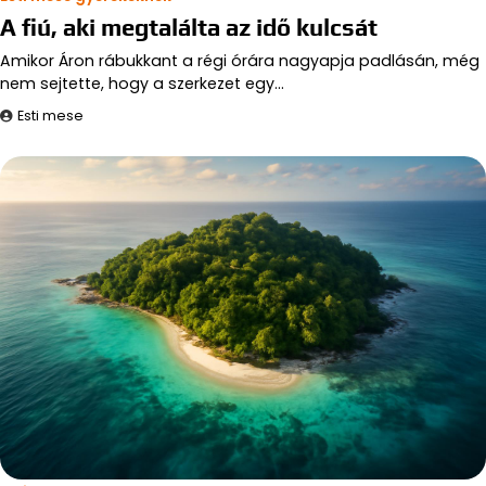
A fiú, aki megtalálta az idő kulcsát
Amikor Áron rábukkant a régi órára nagyapja padlásán, még
nem sejtette, hogy a szerkezet egy…
Esti mese