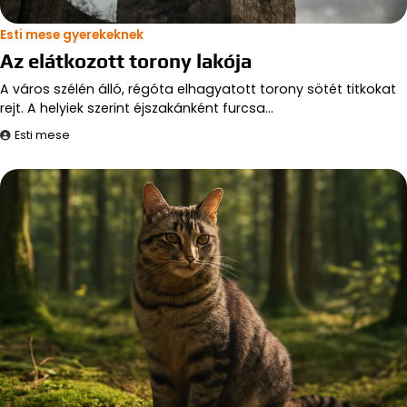
Esti mese gyerekeknek
Az elátkozott torony lakója
A város szélén álló, régóta elhagyatott torony sötét titkokat
rejt. A helyiek szerint éjszakánként furcsa…
Esti mese