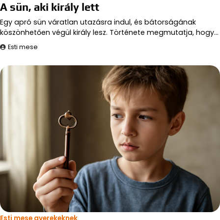
A sün, aki király lett
Egy apró sün váratlan utazásra indul, és bátorságának
köszönhetően végül király lesz. Története megmutatja, hogy…
Esti mese
Esti mese gyerekeknek