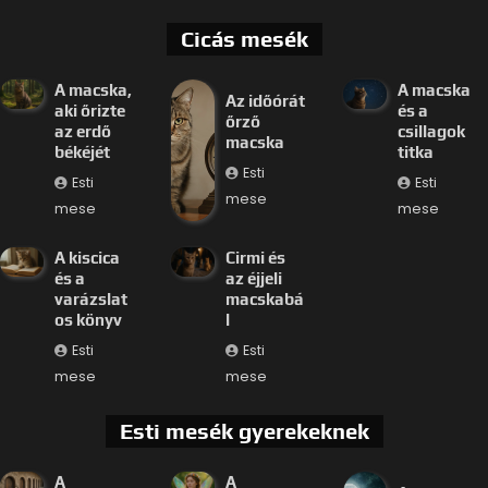
Cicás mesék
A macska,
A macska
Az időórát
aki őrizte
és a
őrző
az erdő
csillagok
macska
békéjét
titka
Esti
Esti
Esti
mese
mese
mese
A kiscica
Cirmi és
és a
az éjjeli
varázslat
macskabá
os könyv
l
Esti
Esti
mese
mese
Esti mesék gyerekeknek
A
A