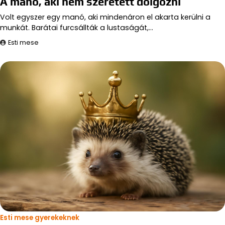
A manó, aki nem szeretett dolgozni
Volt egyszer egy manó, aki mindenáron el akarta kerülni a
munkát. Barátai furcsállták a lustaságát,…
Esti mese
Esti mese gyerekeknek