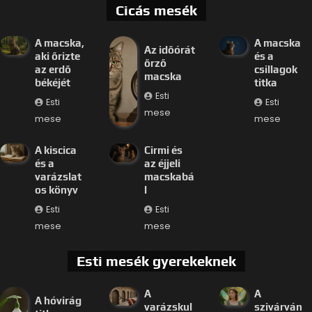
Cicás mesék
A macska,
A macska
Az időórát
aki őrizte
és a
őrző
az erdő
csillagok
macska
békéjét
titka
Esti
Esti
Esti
mese
mese
mese
A kiscica
Cirmi és
és a
az éjjeli
varázslat
macskabá
os könyv
l
Esti
Esti
mese
mese
Esti mesék gyerekeknek
A
A
A hóvirág
varázskul
szivárván