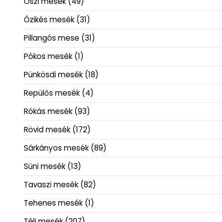
Őszi mesék
(49)
Őzikés mesék
(31)
Pillangós mese
(31)
Pókos mesék
(1)
Pünkösdi mesék
(18)
Repülős mesék
(4)
Rókás mesék
(93)
Rövid mesék
(172)
Sárkányos mesék
(89)
Süni mesék
(13)
Tavaszi mesék
(82)
Tehenes mesék
(1)
Téli mesék
(207)