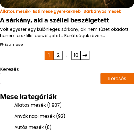
Állatos mesék
Esti mese gyerekeknek
Sárkányos mesék
A sárkány, aki a széllel beszélgetett
Volt egyszer egy különleges sárkány, aki nem tüzet okádott,
hanem a széllel beszélgetett. Barátságuk révén…
Esti mese
Bejegyzések
1
2
…
10
lapozása
Keresés
Keresés
Mese kategóriák
Állatos mesék
(1 907)
Anyák napi mesék
(92)
Autós mesék
(8)