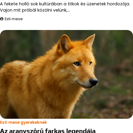
A fekete holló sok kultúrában a titkok és üzenetek hordozója.
Vajon mit próbál közölni velünk,…
Esti mese
Esti mese gyerekeknek
Az aranyszőrű farkas legendája