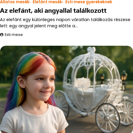
Állatos mesék
Elefánt mesék
Esti mese gyerekeknek
Az elefánt, aki angyallal találkozott
Az elefánt egy különleges napon váratlan találkozás részese
lett: egy angyal jelent meg előtte a…
Esti mese