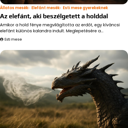
Állatos mesék
Elefánt mesék
Esti mese gyerekeknek
Az elefánt, aki beszélgetett a holddal
Amikor a hold fénye megvilágította az erdőt, egy kíváncsi
elefánt különös kalandra indult. Meglepetésére a…
Esti mese