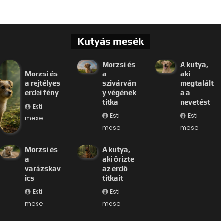
Kutyás mesék
Morzsi és
A kutya,
Morzsi és
a
aki
a rejtélyes
szivárván
megtalált
erdei fény
y végének
a a
titka
nevetést
Esti
Esti
Esti
mese
mese
mese
Morzsi és
A kutya,
a
aki őrizte
varázskav
az erdő
ics
titkait
Esti
Esti
mese
mese