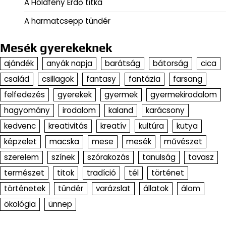
A Holdfény Erdő titka
A harmatcsepp tündér
Mesék gyerekeknek
ajándék
anyák napja
barátság
bátorság
cica
család
csillagok
fantasy
fantázia
farsang
felfedezés
gyerekek
gyermek
gyermekirodalom
hagyomány
irodalom
kaland
karácsony
kedvenc
kreativitás
kreatív
kultúra
kutya
képzelet
macska
mese
mesék
művészet
szerelem
színek
szórakozás
tanulság
tavasz
természet
titok
tradíció
tél
történet
történetek
tündér
varázslat
állatok
álom
ökológia
ünnep