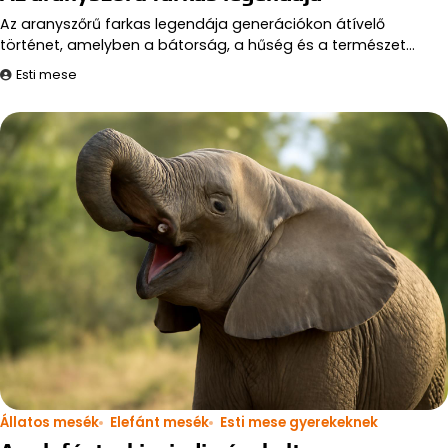
Az aranyszőrű farkas legendája generációkon átívelő
történet, amelyben a bátorság, a hűség és a természet…
Esti mese
Állatos mesék
Elefánt mesék
Esti mese gyerekeknek