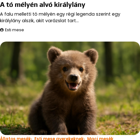
A tó mélyén alvó királylány
A falu melletti tó mélyén egy régi legenda szerint egy
királylány alszik, akit varázslat tart…
Esti mese
Állatos mesék
Esti mese gyerekeknek
Maci mesék