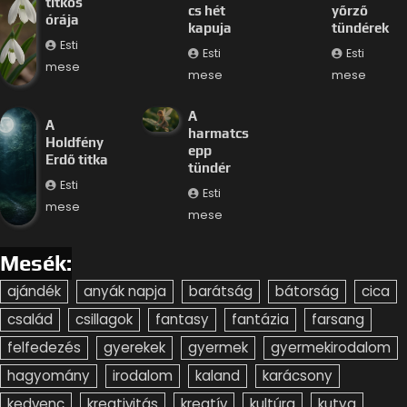
titkos
cs hét
yőrző
órája
kapuja
tündérek
Esti
Esti
Esti
mese
mese
mese
A
A
harmatcs
Holdfény
epp
Erdő titka
tündér
Esti
Esti
mese
mese
Mesék:
ajándék
anyák napja
barátság
bátorság
cica
család
csillagok
fantasy
fantázia
farsang
felfedezés
gyerekek
gyermek
gyermekirodalom
hagyomány
irodalom
kaland
karácsony
kedvenc
kreativitás
kreatív
kultúra
kutya