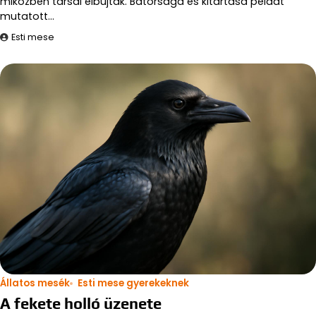
miközben társai elbújtak. Bátorsága és kitartása példát
mutatott…
Esti mese
Állatos mesék
Esti mese gyerekeknek
A fekete holló üzenete