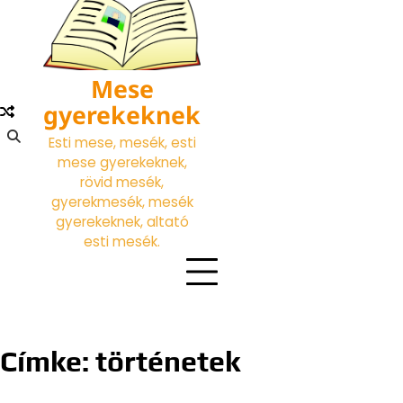
Skip
to
content
Mese
gyerekeknek
Esti mese, mesék, esti
mese gyerekeknek,
rövid mesék,
gyerekmesék, mesék
gyerekeknek, altató
esti mesék.
Címke:
történetek