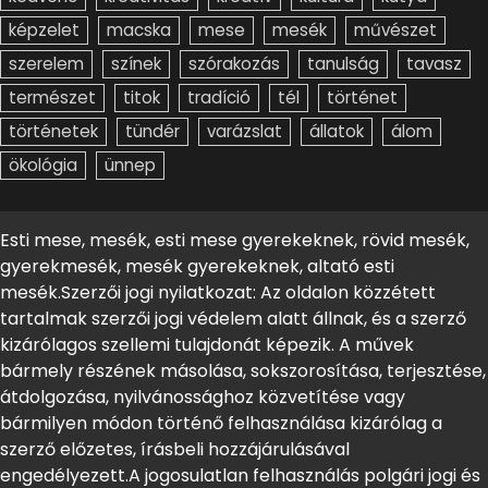
képzelet
macska
mese
mesék
művészet
szerelem
színek
szórakozás
tanulság
tavasz
természet
titok
tradíció
tél
történet
történetek
tündér
varázslat
állatok
álom
ökológia
ünnep
Esti mese, mesék, esti mese gyerekeknek, rövid mesék,
gyerekmesék, mesék gyerekeknek, altató esti
mesék.Szerzői jogi nyilatkozat: Az oldalon közzétett
tartalmak szerzői jogi védelem alatt állnak, és a szerző
kizárólagos szellemi tulajdonát képezik. A művek
bármely részének másolása, sokszorosítása, terjesztése,
átdolgozása, nyilvánossághoz közvetítése vagy
bármilyen módon történő felhasználása kizárólag a
szerző előzetes, írásbeli hozzájárulásával
engedélyezett.A jogosulatlan felhasználás polgári jogi és