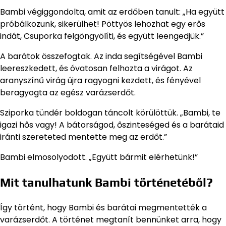
Bambi végiggondolta, amit az erdőben tanult: „Ha együtt
próbálkozunk, sikerülhet! Pöttyös lehozhat egy erős
indát, Csuporka felgöngyölíti, és együtt leengedjük.”
A barátok összefogtak. Az inda segítségével Bambi
leereszkedett, és óvatosan felhozta a virágot. Az
aranyszínű virág újra ragyogni kezdett, és fényével
beragyogta az egész varázserdőt.
Sziporka tündér boldogan táncolt körülöttük. „Bambi, te
igazi hős vagy! A bátorságod, őszinteséged és a barátaid
iránti szereteted mentette meg az erdőt.”
Bambi elmosolyodott. „Együtt bármit elérhetünk!”
Mit tanulhatunk Bambi történetéből?
Így történt, hogy Bambi és barátai megmentették a
varázserdőt. A történet megtanít bennünket arra, hogy