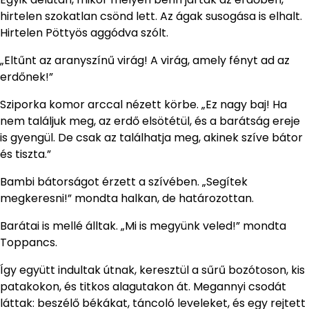
hirtelen szokatlan csönd lett. Az ágak susogása is elhalt.
Hirtelen Pöttyös aggódva szólt.
„Eltűnt az aranyszínű virág! A virág, amely fényt ad az
erdőnek!”
Sziporka komor arccal nézett körbe. „Ez nagy baj! Ha
nem találjuk meg, az erdő elsötétül, és a barátság ereje
is gyengül. De csak az találhatja meg, akinek szíve bátor
és tiszta.”
Bambi bátorságot érzett a szívében. „Segítek
megkeresni!” mondta halkan, de határozottan.
Barátai is mellé álltak. „Mi is megyünk veled!” mondta
Toppancs.
Így együtt indultak útnak, keresztül a sűrű bozótoson, kis
patakokon, és titkos alagutakon át. Megannyi csodát
láttak: beszélő békákat, táncoló leveleket, és egy rejtett