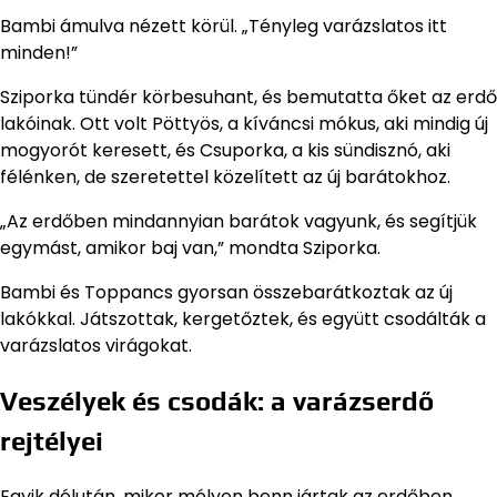
Bambi ámulva nézett körül. „Tényleg varázslatos itt
minden!”
Sziporka tündér körbesuhant, és bemutatta őket az erdő
lakóinak. Ott volt Pöttyös, a kíváncsi mókus, aki mindig új
mogyorót keresett, és Csuporka, a kis sündisznó, aki
félénken, de szeretettel közelített az új barátokhoz.
„Az erdőben mindannyian barátok vagyunk, és segítjük
egymást, amikor baj van,” mondta Sziporka.
Bambi és Toppancs gyorsan összebarátkoztak az új
lakókkal. Játszottak, kergetőztek, és együtt csodálták a
varázslatos virágokat.
Veszélyek és csodák: a varázserdő
rejtélyei
Egyik délután, mikor mélyen benn jártak az erdőben,