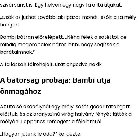
szivárványt is. Egy helyen egy nagy fa állta útjukat.
„Csak az juthat tovább, aki igazat mond!” szólt a fa mély
hangon.
Bambi bátran előrelépett. „Néha félek a sötéttől, de
mindig megpróbálok bátor lenni, hogy segítsek a
barátaimnak.”
A fa lassan félrehajolt, utat engedve nekik.
A bátorság próbája: Bambi útja
önmagához
Az utolsó akadálynál egy mély, sötét gödör tátongott
előttük, és az aranyszínű virág halvány fényét látták a
mélyén. Toppancs remegett a félelemtől.
„Hogyan jutunk le oda?” kérdezte.