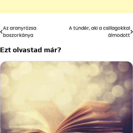
Az aranyrózsa
A tündér, aki a csillagokkal
Bejegyzés
boszorkánya
álmodott
navigáció
Ezt olvastad már?