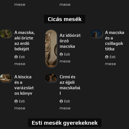
mese
mese
Cicás mesék
A macska,
A macska
Az időórát
aki őrizte
és a
őrző
az erdő
csillagok
macska
békéjét
titka
Esti
Esti
Esti
mese
mese
mese
A kiscica
Cirmi és
és a
az éjjeli
varázslat
macskabá
os könyv
l
Esti
Esti
mese
mese
Esti mesék gyerekeknek