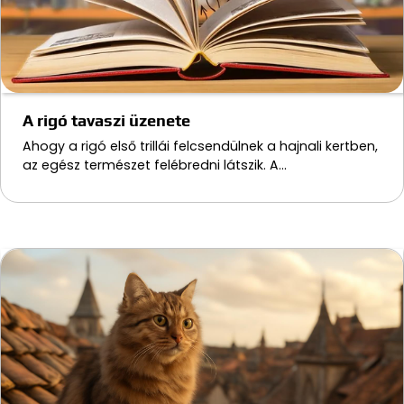
A rigó tavaszi üzenete
Ahogy a rigó első trillái felcsendülnek a hajnali kertben,
az egész természet felébredni látszik. A…