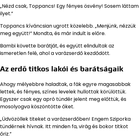
„Nézd csak, Toppancs! Egy fényes ösvény! Sosem láttam
ilyet.”
Toppancs kíváncsian ugrott közelebb. „Menjünk, nézzük
meg együtt!” Mondta, és már indult is előre.
Bambi követte barátját, és együtt elindultak az
ismeretlen felé, ahol a varázserdő kezdődött.
Az erdő titkos lakói és barátságaik
Ahogy mélyebbre haladtak, a fák egyre magasabbak
lettek, és fényes, színes levelek hullottak körülöttük.
Egyszer csak egy apró tündér jelent meg előttük, és
mosolyogva köszöntötte őket.
„Üdvözöllek titeket a varázserdőben! Engem Sziporka
tündérnek hívnak. Itt minden fa, virág és bokor titkot
őriz.”