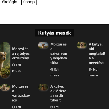
ökológia
ünnep
Kutyás mesék
Morzsi és
A kutya,
Morzsi és
a
aki
a rejtélyes
szivárván
megtalált
erdei fény
y végének
a a
titka
nevetést
Esti
Esti
Esti
mese
mese
mese
Morzsi és
A kutya,
a
aki őrizte
varázskav
az erdő
ics
titkait
Esti
Esti