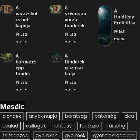
A
A
A
varázskul
szivárván
Holdfény
cs hét
yőrző
Erdő titka
kapuja
tündérek
Esti
Esti
Esti
mese
mese
mese
A
A
harmatcs
tündérek
epp
éjszakai
tündér
bálja
Esti
Esti
mese
mese
Mesék:
ajándék
anyák napja
barátság
bátorság
cica
család
csillagok
fantasy
fantázia
farsang
felfedezés
gyerekek
gyermek
gyermekirodalom