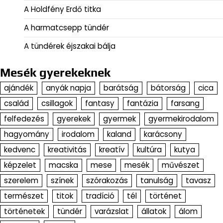
A Holdfény Erdő titka
A harmatcsepp tündér
A tündérek éjszakai bálja
Mesék gyerekeknek
ajándék
anyák napja
barátság
bátorság
cica
család
csillagok
fantasy
fantázia
farsang
felfedezés
gyerekek
gyermek
gyermekirodalom
hagyomány
irodalom
kaland
karácsony
kedvenc
kreativitás
kreatív
kultúra
kutya
képzelet
macska
mese
mesék
művészet
szerelem
színek
szórakozás
tanulság
tavasz
természet
titok
tradíció
tél
történet
történetek
tündér
varázslat
állatok
álom