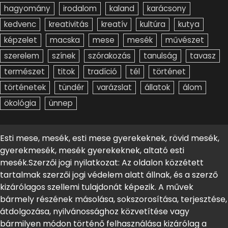
hagyomány
irodalom
kaland
karácsony
kedvenc
kreativitás
kreatív
kultúra
kutya
képzelet
macska
mese
mesék
művészet
szerelem
színek
szórakozás
tanulság
tavasz
természet
titok
tradíció
tél
történet
történetek
tündér
varázslat
állatok
álom
ökológia
ünnep
Esti mese, mesék, esti mese gyerekeknek, rövid mesék,
gyerekmesék, mesék gyerekeknek, altató esti
mesék.Szerzői jogi nyilatkozat: Az oldalon közzétett
tartalmak szerzői jogi védelem alatt állnak, és a szerző
kizárólagos szellemi tulajdonát képezik. A művek
bármely részének másolása, sokszorosítása, terjesztése,
átdolgozása, nyilvánossághoz közvetítése vagy
bármilyen módon történő felhasználása kizárólag a