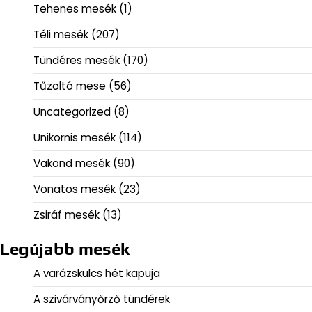
Tehenes mesék
(1)
Téli mesék
(207)
Tündéres mesék
(170)
Tűzoltó mese
(56)
Uncategorized
(8)
Unikornis mesék
(114)
Vakond mesék
(90)
Vonatos mesék
(23)
Zsiráf mesék
(13)
Legújabb mesék
A varázskulcs hét kapuja
A szivárványőrző tündérek