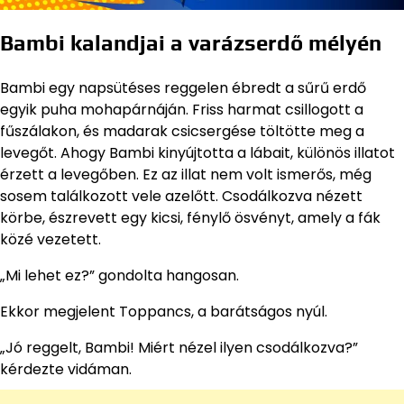
Bambi kalandjai a varázserdő mélyén
Bambi egy napsütéses reggelen ébredt a sűrű erdő
egyik puha mohapárnáján. Friss harmat csillogott a
fűszálakon, és madarak csicsergése töltötte meg a
levegőt. Ahogy Bambi kinyújtotta a lábait, különös illatot
érzett a levegőben. Ez az illat nem volt ismerős, még
sosem találkozott vele azelőtt. Csodálkozva nézett
körbe, észrevett egy kicsi, fénylő ösvényt, amely a fák
közé vezetett.
„Mi lehet ez?” gondolta hangosan.
Ekkor megjelent Toppancs, a barátságos nyúl.
„Jó reggelt, Bambi! Miért nézel ilyen csodálkozva?”
kérdezte vidáman.