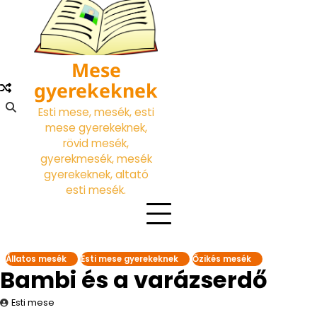
Skip
to
content
Mese
gyerekeknek
Esti mese, mesék, esti
mese gyerekeknek,
rövid mesék,
gyerekmesék, mesék
gyerekeknek, altató
esti mesék.
Állatos mesék
Esti mese gyerekeknek
Őzikés mesék
Bambi és a varázserdő
Esti mese