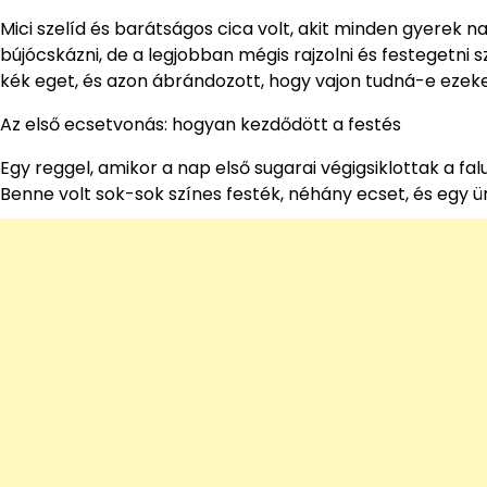
Mici szelíd és barátságos cica volt, akit minden gyerek n
bújócskázni, de a legjobban mégis rajzolni és festegetni s
kék eget, és azon ábrándozott, hogy vajon tudná-e ezeke
Az első ecsetvonás: hogyan kezdődött a festés
Egy reggel, amikor a nap első sugarai végigsiklottak a falu
Benne volt sok-sok színes festék, néhány ecset, és egy üres