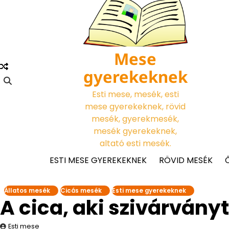
Skip
to
content
Mese
gyerekeknek
Esti mese, mesék, esti
mese gyerekeknek, rövid
mesék, gyerekmesék,
mesék gyerekeknek,
altató esti mesék.
ESTI MESE GYEREKEKNEK
RÖVID MESÉK
Állatos mesék
Cicás mesék
Esti mese gyerekeknek
A cica, aki szivárványt
Esti mese