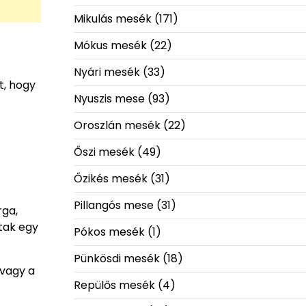
Mikulás mesék
(171)
Mókus mesék
(22)
Nyári mesék
(33)
t, hogy
Nyuszis mese
(93)
Oroszlán mesék
(22)
Őszi mesék
(49)
Őzikés mesék
(31)
Pillangós mese
(31)
rga,
ltak egy
Pókos mesék
(1)
Pünkösdi mesék
(18)
 vagy a
Repülős mesék
(4)