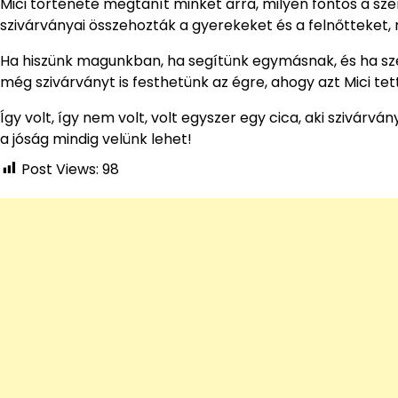
Mici története megtanít minket arra, milyen fontos a szer
szivárványai összehozták a gyerekeket és a felnőtteket
Ha hiszünk magunkban, ha segítünk egymásnak, és ha szere
még szivárványt is festhetünk az égre, ahogy azt Mici tet
Így volt, így nem volt, volt egyszer egy cica, aki szivárván
a jóság mindig velünk lehet!
Post Views:
98