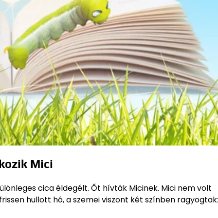
kozik Mici
 különleges cica éldegélt. Őt hívták Micinek. Mici nem volt
rissen hullott hó, a szemei viszont két színben ragyogtak: