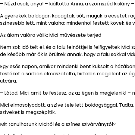
– Nézd csak, anya! – kiáltotta Anna, a szomszéd kislány – 
A gyerekek boldogan kacagtak, sőt, maguk is ecsetet raga
színesebb lett, mint valaha: mindenhol festett kövek és v
Az álom valóra válik: Mici művészete terjed
Nem sok idő telt el, és a falu felnőttjei is felfigyeltek Mic
de később már ők is örültek annak, hogy a falu sokkal v
Egy esős napon, amikor mindenki bent kuksolt a házában,
festéket a sárban elmaszatolta, hirtelen megjelent az égb
utcára.
– Látod, Mici, amit te festesz, az az égen is megjelenik! –
Mici elmosolyodott, a szíve tele lett boldogsággal. Tudta
szíveket is megszépítik.
Mit tanulhatunk Micitől és a színes szivárványtól?