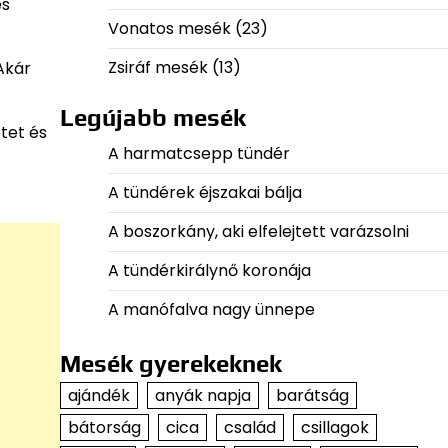
es
Vonatos mesék
(23)
Zsiráf mesék
(13)
Akár
Legújabb mesék
etet és
A harmatcsepp tündér
A tündérek éjszakai bálja
A boszorkány, aki elfelejtett varázsolni
A tündérkirálynő koronája
A manófalva nagy ünnepe
Mesék gyerekeknek
ajándék
anyák napja
barátság
bátorság
cica
család
csillagok