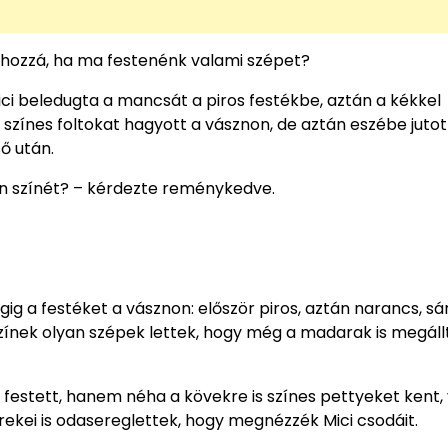
ál hozzá, ha ma festenénk valami szépet?
ici beledugta a mancsát a piros festékbe, aztán a kékkel
k színes foltokat hagyott a vásznon, de aztán eszébe jutot
ő után.
en színét? – kérdezte reménykedve.
ig a festéket a vásznon: először piros, aztán narancs, sá
 A színek olyan szépek lettek, hogy még a madarak is megál
festett, hanem néha a kövekre is színes pettyeket kent,
rekei is odasereglettek, hogy megnézzék Mici csodáit.