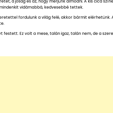
etet, a jóság és az, hogy merjünk álmodni. A kis cica szín
, mindenkit vidámabbá, kedvesebbé tettek.
tettel fordulunk a világ felé, akkor bármit elérhetünk. 
te.
yt festett. Ez volt a mese, talán igaz, talán nem, de a szer