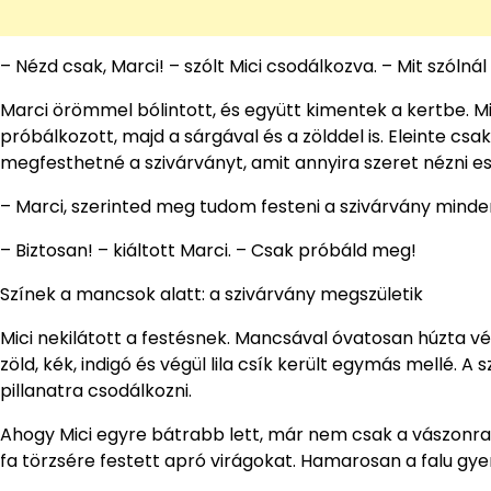
– Nézd csak, Marci! – szólt Mici csodálkozva. – Mit szóln
Marci örömmel bólintott, és együtt kimentek a kertbe. M
próbálkozott, majd a sárgával és a zölddel is. Eleinte csa
megfesthetné a szivárványt, amit annyira szeret nézni es
– Marci, szerinted meg tudom festeni a szivárvány mind
– Biztosan! – kiáltott Marci. – Csak próbáld meg!
Színek a mancsok alatt: a szivárvány megszületik
Mici nekilátott a festésnek. Mancsával óvatosan húzta vég
zöld, kék, indigó és végül lila csík került egymás mellé.
pillanatra csodálkozni.
Ahogy Mici egyre bátrabb lett, már nem csak a vászonra 
fa törzsére festett apró virágokat. Hamarosan a falu gye