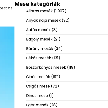
Mese kategóriák
tett az
Állatos mesék
(1 907)
Anyák napi mesék
(92)
Autós mesék
(8)
Bagoly mesék
(21)
Bárány mesék
(34)
Békás mesék
(131)
Boszorkányos mesék
(119)
Cicás mesék
(192)
Csigás mese
(72)
Dinós mese
(1)
Egér mesék
(28)