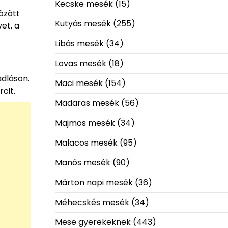
Kecske mesék
(15)
között
Kutyás mesék
(255)
et, a
Libás mesék
(34)
Lovas mesék
(18)
adláson.
Maci mesék
(154)
cit.
Madaras mesék
(56)
Majmos mesék
(34)
Malacos mesék
(95)
Manós mesék
(90)
Márton napi mesék
(36)
Méhecskés mesék
(34)
Mese gyerekeknek
(443)