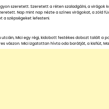
agyon szeretett. Szeretett a réten szaladgálni, a virágok 
zeretett. Nap mint nap nézte a színes virágokat, a zöld füv
t a szépségeket lefesteni.
 utcáin, Mici egy régi, kidobott festékes dobozt talált a p
 vászon. Mici izgatottan hívta oda barátját, a kisfiút, Mar