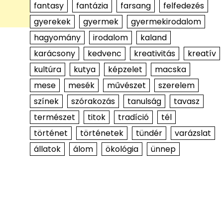
fantasy
fantázia
farsang
felfedezés
gyerekek
gyermek
gyermekirodalom
hagyomány
irodalom
kaland
karácsony
kedvenc
kreativitás
kreatív
kultúra
kutya
képzelet
macska
mese
mesék
művészet
szerelem
színek
szórakozás
tanulság
tavasz
természet
titok
tradíció
tél
történet
történetek
tündér
varázslat
állatok
álom
ökológia
ünnep