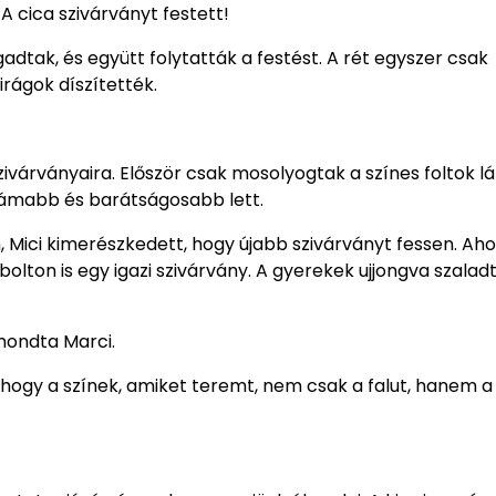
A cica szivárványt festett!
dtak, és együtt folytatták a festést. A rét egyszer csak
irágok díszítették.
i szivárványaira. Először csak mosolyogtak a színes foltok lá
idámabb és barátságosabb lett.
 Mici kimerészkedett, hogy újabb szivárványt fessen. Ah
olton is egy igazi szivárvány. A gyerekek ujjongva szaladt
 mondta Marci.
, hogy a színek, amiket teremt, nem csak a falut, hanem a