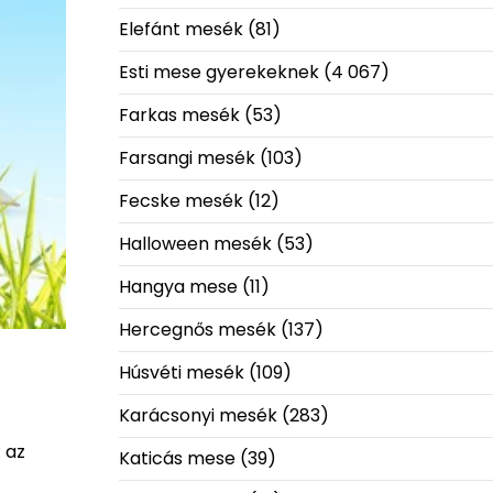
Elefánt mesék
(81)
Esti mese gyerekeknek
(4 067)
Farkas mesék
(53)
Farsangi mesék
(103)
Fecske mesék
(12)
Halloween mesék
(53)
Hangya mese
(11)
Hercegnős mesék
(137)
Húsvéti mesék
(109)
Karácsonyi mesék
(283)
 az
Katicás mese
(39)