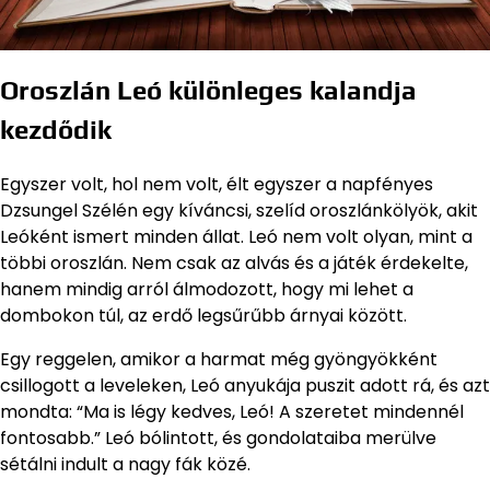
Oroszlán Leó különleges kalandja
kezdődik
Egyszer volt, hol nem volt, élt egyszer a napfényes
Dzsungel Szélén egy kíváncsi, szelíd oroszlánkölyök, akit
Leóként ismert minden állat. Leó nem volt olyan, mint a
többi oroszlán. Nem csak az alvás és a játék érdekelte,
hanem mindig arról álmodozott, hogy mi lehet a
dombokon túl, az erdő legsűrűbb árnyai között.
Egy reggelen, amikor a harmat még gyöngyökként
csillogott a leveleken, Leó anyukája puszit adott rá, és azt
mondta: “Ma is légy kedves, Leó! A szeretet mindennél
fontosabb.” Leó bólintott, és gondolataiba merülve
sétálni indult a nagy fák közé.