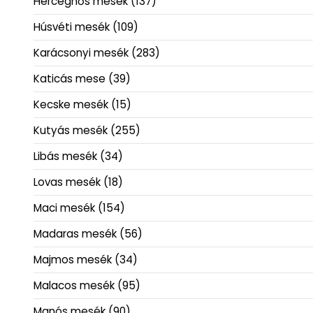
Hercegnős mesék
(137)
Húsvéti mesék
(109)
Karácsonyi mesék
(283)
Katicás mese
(39)
Kecske mesék
(15)
Kutyás mesék
(255)
Libás mesék
(34)
Lovas mesék
(18)
Maci mesék
(154)
Madaras mesék
(56)
Majmos mesék
(34)
Malacos mesék
(95)
Manós mesék
(90)