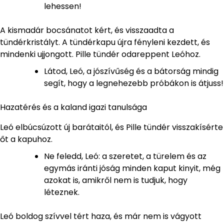
lehessen!
A kismadár bocsánatot kért, és visszaadta a
tündérkristályt. A tündérkapu újra fényleni kezdett, és
mindenki ujjongott. Pille tündér odareppent Leóhoz.
Látod, Leó, a jószívűség és a bátorság mindig
segít, hogy a legnehezebb próbákon is átjuss!
Hazatérés és a kaland igazi tanulsága
Leó elbúcsúzott új barátaitól, és Pille tündér visszakísérte
őt a kapuhoz.
Ne feledd, Leó: a szeretet, a türelem és az
egymás iránti jóság minden kaput kinyit, még
azokat is, amikről nem is tudjuk, hogy
léteznek.
Leó boldog szívvel tért haza, és már nem is vágyott