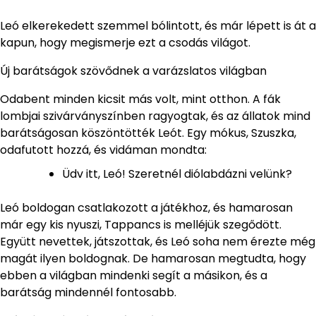
Leó elkerekedett szemmel bólintott, és már lépett is át a
kapun, hogy megismerje ezt a csodás világot.
Új barátságok szövődnek a varázslatos világban
Odabent minden kicsit más volt, mint otthon. A fák
lombjai szivárványszínben ragyogtak, és az állatok mind
barátságosan köszöntötték Leót. Egy mókus, Szuszka,
odafutott hozzá, és vidáman mondta:
Üdv itt, Leó! Szeretnél diólabdázni velünk?
Leó boldogan csatlakozott a játékhoz, és hamarosan
már egy kis nyuszi, Tappancs is melléjük szegődött.
Együtt nevettek, játszottak, és Leó soha nem érezte még
magát ilyen boldognak. De hamarosan megtudta, hogy
ebben a világban mindenki segít a másikon, és a
barátság mindennél fontosabb.