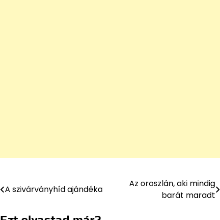
Az oroszlán, aki mindig
Bejegyzés
A szivárványhíd ajándéka
barát maradt
navigáció
Ezt olvastad már?