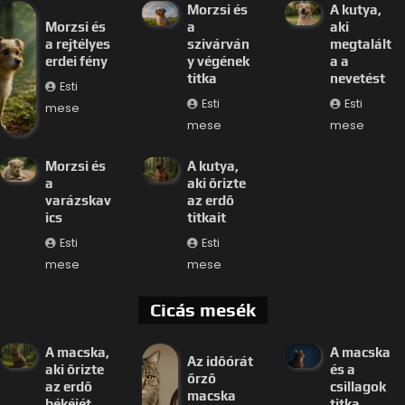
Morzsi és
A kutya,
Morzsi és
a
aki
a rejtélyes
szivárván
megtalált
erdei fény
y végének
a a
titka
nevetést
Esti
Esti
Esti
mese
mese
mese
Morzsi és
A kutya,
a
aki őrizte
varázskav
az erdő
ics
titkait
Esti
Esti
mese
mese
Cicás mesék
A macska,
A macska
Az időórát
aki őrizte
és a
őrző
az erdő
csillagok
macska
békéjét
titka