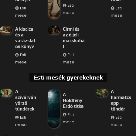
Esti
Esti
Esti
mese
mese
mese
A kiscica
Cirmi és
és a
az éjjeli
varázslat
macskabá
os könyv
l
Esti
Esti
mese
mese
Esti mesék gyerekeknek
A
A
A
szivárván
harmatcs
Holdfény
yőrző
epp
Erdő titka
tündérek
tündér
Esti
Esti
Esti
mese
mese
mese