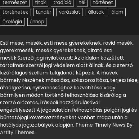
természet
titok
tradíció
tél
történet
történetek
tündér
varázslat
állatok
álom
ökológia
ünnep
Esti mese, mesék, esti mese gyerekeknek, rövid mesék,
gyerekmesék, mesék gyerekeknek, altató esti
mesék.Szerzői jogi nyilatkozat: Az oldalon közzétett
tartalmak szerzői jogi védelem alatt állnak, és a szerző
kizárólagos szellemi tulajdonát képezik. A művek
bármely részének másolása, sokszorosítása, terjesztése,
átdolgozása, nyilvánossághoz közvetítése vagy
bármilyen módon történő felhasználása kizárólag a
szerző előzetes, írásbeli hozzájárulásával
engedélyezett.A jogosulatlan felhasználás polgári jogi és
büntetőjogi következményeket vonhat maga után a
hatályos jogszabályok alapján. Theme: Timely News By
Artify Themes
.