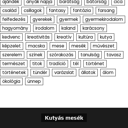
ajándék
anyák napja
barátság
bátorság
cica
család
csillagok
fantasy
fantázia
farsang
felfedezés
gyerekek
gyermek
gyermekirodalom
hagyomány
irodalom
kaland
karácsony
kedvenc
kreativitás
kreatív
kultúra
kutya
képzelet
macska
mese
mesék
művészet
szerelem
színek
szórakozás
tanulság
tavasz
természet
titok
tradíció
tél
történet
történetek
tündér
varázslat
állatok
álom
ökológia
ünnep
Kutyás mesék