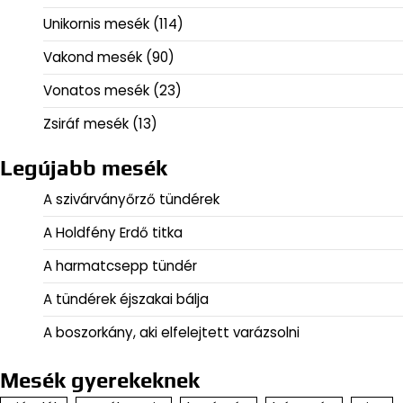
Unikornis mesék
(114)
Vakond mesék
(90)
Vonatos mesék
(23)
Zsiráf mesék
(13)
Legújabb mesék
A szivárványőrző tündérek
A Holdfény Erdő titka
A harmatcsepp tündér
A tündérek éjszakai bálja
A boszorkány, aki elfelejtett varázsolni
Mesék gyerekeknek