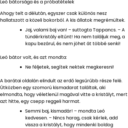
Leó bátorsága és a próbatételek
Ahogy telt a délután, egyszer csak különös nesz
hallatszott a közeli bokorból. A kis állatok megrémültek.
Jaj, valami baj van! – suttogta Tappancs. – A
tündérkristály eltűnt! Ha nem találjuk meg, a
kapu bezárul, és nem jöhet át többé senki!
Leó bátor volt, és azt mondta:
Ne féljetek, segítek nektek megkeresni!
A barátai oldalán elindult az erdő legsűrűbb része felé.
Útközben egy szomorú kismadarat találtak, aki
elmondta, hogy véletlenül magával vitte a kristályt, mert
azt hitte, egy csepp reggeli harmat.
Semmi baj, kismadár! – mondta Leó
kedvesen. – Nincs harag, csak kérlek, add
vissza a kristályt, hogy mindenki boldog