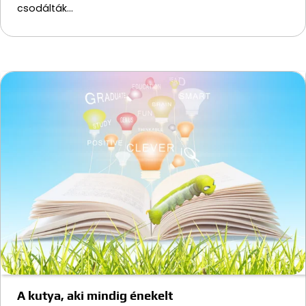
csodálták…
A kutya, aki mindig énekelt