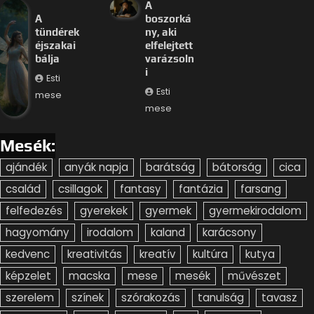
A
A
boszorká
tündérek
ny, aki
éjszakai
elfelejtett
bálja
varázsoln
i
Esti
Esti
mese
mese
Mesék:
ajándék
anyák napja
barátság
bátorság
cica
család
csillagok
fantasy
fantázia
farsang
felfedezés
gyerekek
gyermek
gyermekirodalom
hagyomány
irodalom
kaland
karácsony
kedvenc
kreativitás
kreatív
kultúra
kutya
képzelet
macska
mese
mesék
művészet
szerelem
színek
szórakozás
tanulság
tavasz