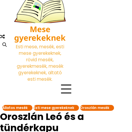
Skip
to
content
Mese
gyerekeknek
Esti mese, mesék, esti
mese gyerekeknek,
rövid mesék,
gyerekmesék, mesék
gyerekeknek, altató
esti mesék.
Állatos mesék
Esti mese gyerekeknek
Oroszlán mesék
Oroszlán Leó és a
tündérkapu