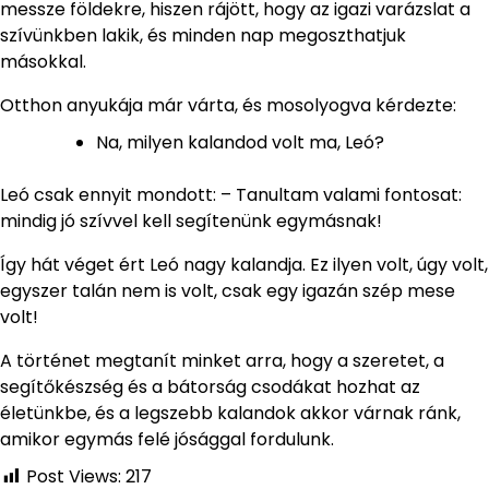
messze földekre, hiszen rájött, hogy az igazi varázslat a
szívünkben lakik, és minden nap megoszthatjuk
másokkal.
Otthon anyukája már várta, és mosolyogva kérdezte:
Na, milyen kalandod volt ma, Leó?
Leó csak ennyit mondott: – Tanultam valami fontosat:
mindig jó szívvel kell segítenünk egymásnak!
Így hát véget ért Leó nagy kalandja. Ez ilyen volt, úgy volt,
egyszer talán nem is volt, csak egy igazán szép mese
volt!
A történet megtanít minket arra, hogy a szeretet, a
segítőkészség és a bátorság csodákat hozhat az
életünkbe, és a legszebb kalandok akkor várnak ránk,
amikor egymás felé jósággal fordulunk.
Post Views:
217