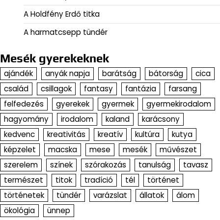
A Holdfény Erdő titka
A harmatcsepp tündér
Mesék gyerekeknek
ajándék
anyák napja
barátság
bátorság
cica
család
csillagok
fantasy
fantázia
farsang
felfedezés
gyerekek
gyermek
gyermekirodalom
hagyomány
irodalom
kaland
karácsony
kedvenc
kreativitás
kreatív
kultúra
kutya
képzelet
macska
mese
mesék
művészet
szerelem
színek
szórakozás
tanulság
tavasz
természet
titok
tradíció
tél
történet
történetek
tündér
varázslat
állatok
álom
ökológia
ünnep