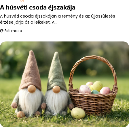
A húsvéti csoda éjszakája
A húsvéti csoda éjszakáján a remény és az újjászületés
érzése járja át a lelkeket. A…
Esti mese