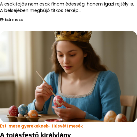
A csokitojás nem csak finom édesség, hanem igazi rejtély is.
A belsejében megbújó titkos térkép…
Esti mese
Esti mese gyerekeknek
Húsvéti mesék
A tojásfestő királylány