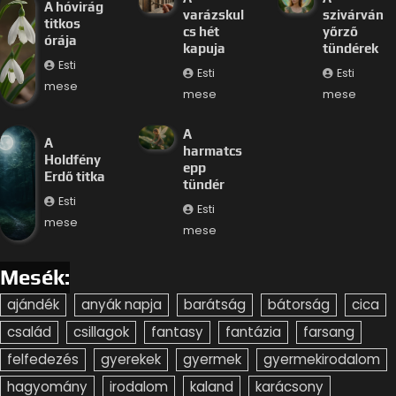
A hóvirág
varázskul
szivárván
titkos
cs hét
yőrző
órája
kapuja
tündérek
Esti
Esti
Esti
mese
mese
mese
A
A
harmatcs
Holdfény
epp
Erdő titka
tündér
Esti
Esti
mese
mese
Mesék:
ajándék
anyák napja
barátság
bátorság
cica
család
csillagok
fantasy
fantázia
farsang
felfedezés
gyerekek
gyermek
gyermekirodalom
hagyomány
irodalom
kaland
karácsony