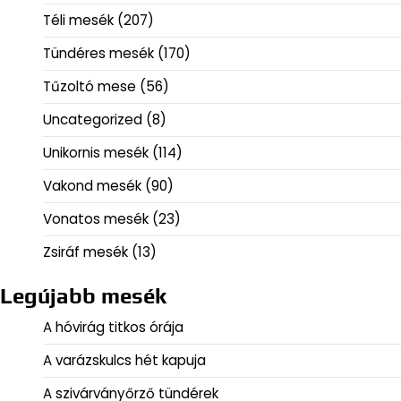
Téli mesék
(207)
Tündéres mesék
(170)
Tűzoltó mese
(56)
Uncategorized
(8)
Unikornis mesék
(114)
Vakond mesék
(90)
Vonatos mesék
(23)
Zsiráf mesék
(13)
Legújabb mesék
A hóvirág titkos órája
A varázskulcs hét kapuja
A szivárványőrző tündérek