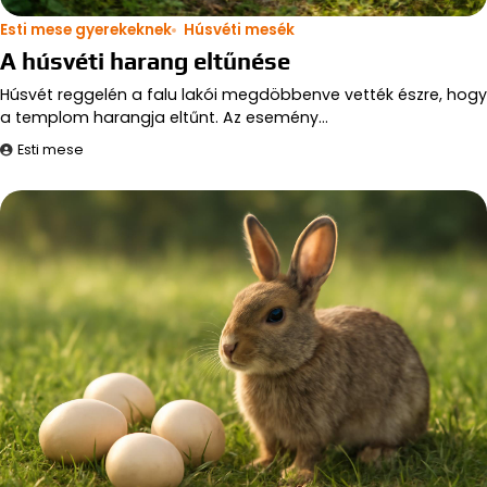
Esti mese gyerekeknek
Húsvéti mesék
A húsvéti harang eltűnése
Húsvét reggelén a falu lakói megdöbbenve vették észre, hogy
a templom harangja eltűnt. Az esemény…
Esti mese