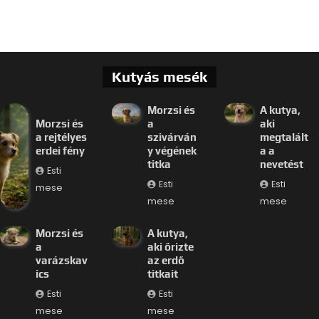
Kutyás mesék
Morzsi és
A kutya,
Morzsi és
a
aki
a rejtélyes
szivárván
megtalált
erdei fény
y végének
a a
titka
nevetést
Esti
Esti
Esti
mese
mese
mese
Morzsi és
A kutya,
a
aki őrizte
varázskav
az erdő
ics
titkait
Esti
Esti
mese
mese