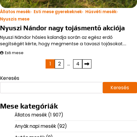
Állatos mesék
Esti mese gyerekeknek
Húsvéti mesék
Nyuszis mese
Nyuszi Nándor nagy tojásmentő akciója
Nyuszi Nándor hősies kalandja során az egész erdő
segítségét kérte, hogy megmentse a tavaszi tojásokat.…
Esti mese
Bejegyzések
1
2
…
4
lapozása
Keresés
Keresés
Mese kategóriák
Állatos mesék
(1 907)
Anyák napi mesék
(92)