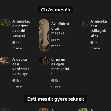
Cicás mesék
A macska,
A macska
Az időórát
aki őrizte
és a
őrző
az erdő
csillagok
macska
békéjét
titka
Esti
Esti
Esti
mese
mese
mese
A kiscica
Cirmi és
és a
az éjjeli
varázslat
macskabá
os könyv
l
Esti
Esti
mese
mese
Esti mesék gyerekeknek
A
A