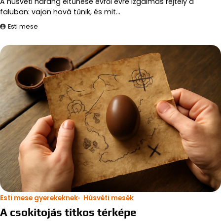
A húsvéti harang eltűnése évről évre izgalmas rejtély a
faluban: vajon hová tűnik, és mit…
Esti mese
Esti mese gyerekeknek
Húsvéti mesék
A csokitojás titkos térképe