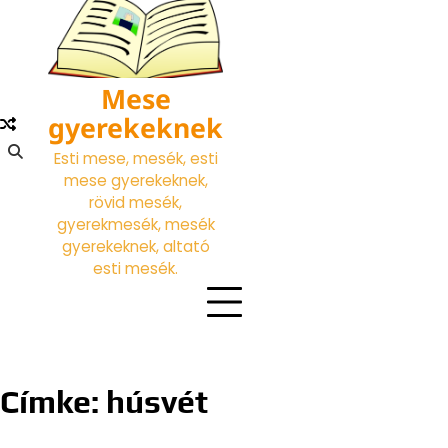
Skip
to
content
Mese
gyerekeknek
Esti mese, mesék, esti
mese gyerekeknek,
rövid mesék,
gyerekmesék, mesék
gyerekeknek, altató
esti mesék.
Címke:
húsvét