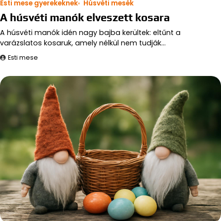
Esti mese gyerekeknek
Húsvéti mesék
A húsvéti manók elveszett kosara
A húsvéti manók idén nagy bajba kerültek: eltűnt a
varázslatos kosaruk, amely nélkül nem tudják…
Esti mese