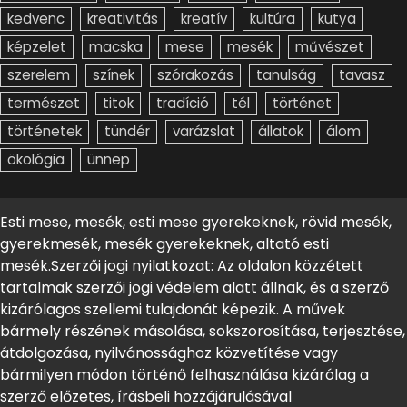
kedvenc
kreativitás
kreatív
kultúra
kutya
képzelet
macska
mese
mesék
művészet
szerelem
színek
szórakozás
tanulság
tavasz
természet
titok
tradíció
tél
történet
történetek
tündér
varázslat
állatok
álom
ökológia
ünnep
Esti mese, mesék, esti mese gyerekeknek, rövid mesék,
gyerekmesék, mesék gyerekeknek, altató esti
mesék.Szerzői jogi nyilatkozat: Az oldalon közzétett
tartalmak szerzői jogi védelem alatt állnak, és a szerző
kizárólagos szellemi tulajdonát képezik. A művek
bármely részének másolása, sokszorosítása, terjesztése,
átdolgozása, nyilvánossághoz közvetítése vagy
bármilyen módon történő felhasználása kizárólag a
szerző előzetes, írásbeli hozzájárulásával