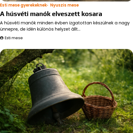
Esti mese gyerekeknek
Nyuszis mese
A húsvéti manók elveszett kosara
A húsvéti manók minden évben izgatottan készülnek a nagy
ünnepre, de idén különös helyzet állt…
Esti mese