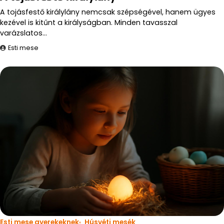
A tojásfestő királylány nemcsak szépségével, hanem ügyes
kezével is kitűnt a királyságban. Minden tavasszal
varázslatos…
Esti mese
Esti mese gyerekeknek
Húsvéti mesék