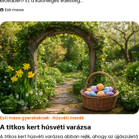
kezedben? Ez a különleges édesség…
Esti mese
Esti mese gyerekeknek
Húsvéti mesék
A titkos kert húsvéti varázsa
A titkos kert húsvéti varázsa abban rejlik, ahogy az újjászülető