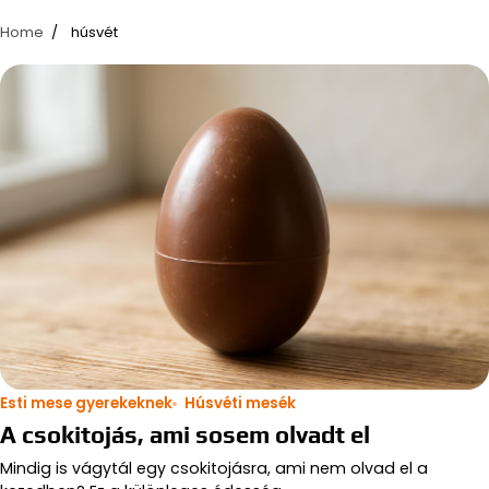
Home
húsvét
Esti mese gyerekeknek
Húsvéti mesék
A csokitojás, ami sosem olvadt el
Mindig is vágytál egy csokitojásra, ami nem olvad el a