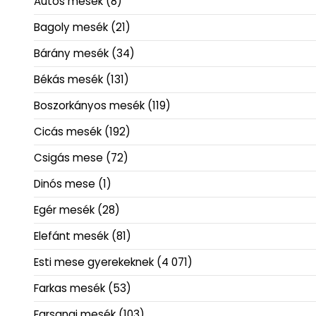
Autós mesék
(8)
Bagoly mesék
(21)
Bárány mesék
(34)
Békás mesék
(131)
Boszorkányos mesék
(119)
Cicás mesék
(192)
Csigás mese
(72)
Dinós mese
(1)
Egér mesék
(28)
Elefánt mesék
(81)
Esti mese gyerekeknek
(4 071)
Farkas mesék
(53)
Farsangi mesék
(103)