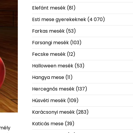
Elefánt mesék
(81)
Esti mese gyerekeknek
(4 070)
Farkas mesék
(53)
Farsangi mesék
(103)
Fecske mesék
(12)
Halloween mesék
(53)
Hangya mese
(11)
Hercegnős mesék
(137)
Húsvéti mesék
(109)
Karácsonyi mesék
(283)
Katicás mese
(39)
 mély