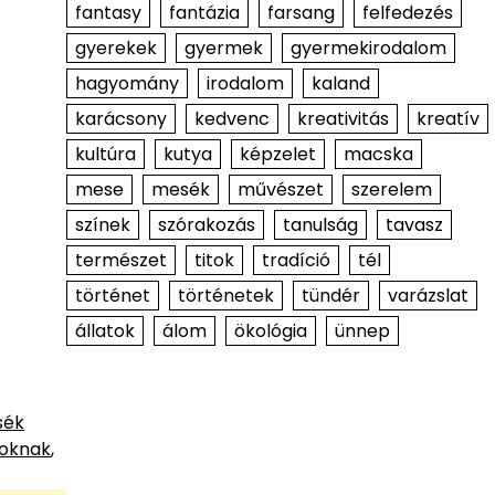
fantasy
fantázia
farsang
felfedezés
gyerekek
gyermek
gyermekirodalom
hagyomány
irodalom
kaland
karácsony
kedvenc
kreativitás
kreatív
kultúra
kutya
képzelet
macska
mese
mesék
művészet
szerelem
színek
szórakozás
tanulság
tavasz
természet
titok
tradíció
tél
történet
történetek
tündér
varázslat
állatok
álom
ökológia
ünnep
sék
soknak
,