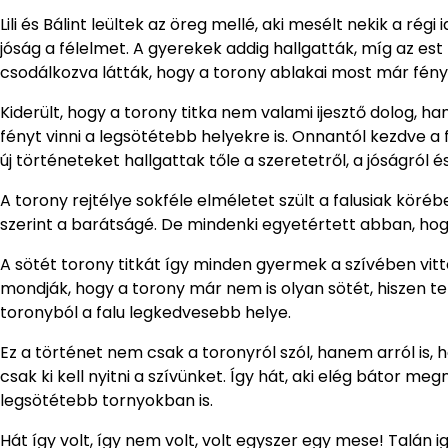
Lili és Bálint leültek az öreg mellé, aki mesélt nekik a régi
jóság a félelmet. A gyerekek addig hallgatták, míg az est 
csodálkozva látták, hogy a torony ablakai most már fén
Kiderült, hogy a torony titka nem valami ijesztő dolog, ha
fényt vinni a legsötétebb helyekre is. Onnantól kezdve a
új történeteket hallgattak tőle a szeretetről, a jóságról és
A torony rejtélye sokféle elméletet szült a falusiak körébe
szerint a barátságé. De mindenki egyetértett abban, hog
A sötét torony titkát így minden gyermek a szívében vitte
mondják, hogy a torony már nem is olyan sötét, hiszen t
toronyból a falu legkedvesebb helye.
Ez a történet nem csak a toronyról szól, hanem arról is,
csak ki kell nyitni a szívünket. Így hát, aki elég bátor me
legsötétebb tornyokban is.
Hát így volt, így nem volt, volt egyszer egy mese! Talán i