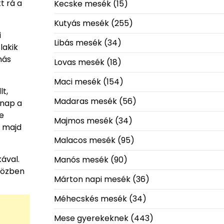
t rá a
Kecske mesék
(15)
Kutyás mesék
(255)
i
Libás mesék
(34)
lakik
más
Lovas mesék
(18)
Maci mesék
(154)
t,
Madaras mesék
(56)
 nap a
te
Majmos mesék
(34)
n majd
Malacos mesék
(95)
kával.
Manós mesék
(90)
iközben
Márton napi mesék
(36)
Méhecskés mesék
(34)
Mese gyerekeknek
(443)