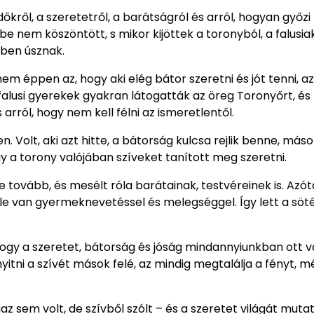
 időkről, a szeretetről, a barátságról és arról, hogyan győzi 
be nem köszöntött, s mikor kijöttek a toronyból, a falusia
yben úsznak.
nem éppen az, hogy aki elég bátor szeretni és jót tenni, a
 falusi gyerekek gyakran látogatták az öreg Toronyőrt, és
 arról, hogy nem kell félni az ismeretlentől.
n. Volt, aki azt hitte, a bátorság kulcsa rejlik benne, más
y a torony valójában szíveket tanított meg szeretni.
 tovább, és mesélt róla barátainak, testvéreinek is. Azót
ele van gyermeknevetéssel és melegséggel. Így lett a söt
 hogy a szeretet, bátorság és jóság mindannyiunkban ott v
gnyitni a szívét mások felé, az mindig megtalálja a fényt, m
gaz sem volt, de szívből szólt – és a szeretet világát mut