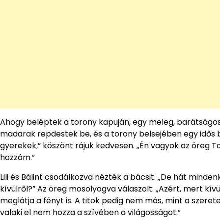
Ahogy beléptek a torony kapuján, egy meleg, barátságos 
madarak repdestek be, és a torony belsejében egy idős b
gyerekek,” köszönt rájuk kedvesen. „Én vagyok az öreg To
hozzám.”
Lili és Bálint csodálkozva nézték a bácsit. „De hát mindenki
kívülről?” Az öreg mosolyogva válaszolt: „Azért, mert kívü
meglátja a fényt is. A titok pedig nem más, mint a szere
valaki el nem hozza a szívében a világosságot.”