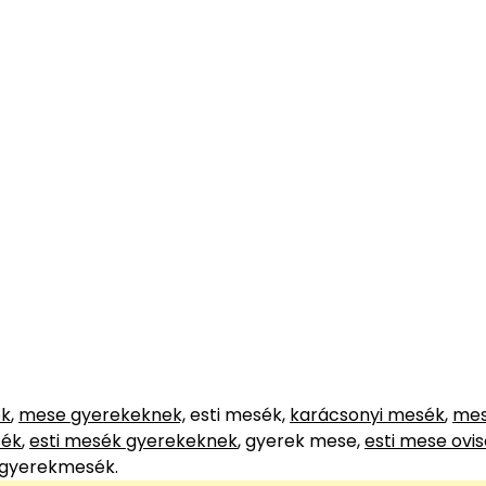
ek
,
mese gyerekeknek,
esti mesék,
karácsonyi mesék
,
me
sék
,
esti mesék gyerekeknek
, gyerek mese,
esti mese ovi
, gyerekmesék.