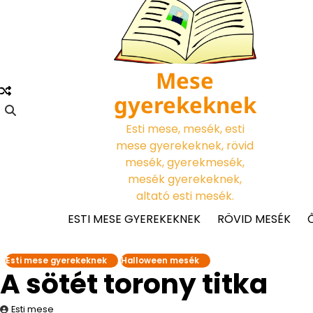
Skip
to
content
Mese
gyerekeknek
Esti mese, mesék, esti
mese gyerekeknek, rövid
mesék, gyerekmesék,
mesék gyerekeknek,
altató esti mesék.
ESTI MESE GYEREKEKNEK
RÖVID MESÉK
Esti mese gyerekeknek
Halloween mesék
A sötét torony titka
Esti mese