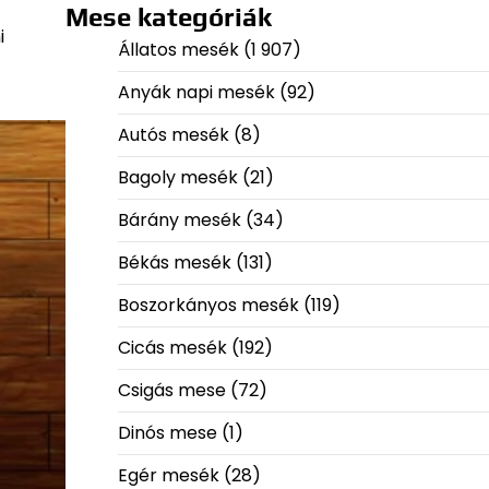
Mese kategóriák
i
Állatos mesék
(1 907)
Anyák napi mesék
(92)
Autós mesék
(8)
Bagoly mesék
(21)
Bárány mesék
(34)
Békás mesék
(131)
Boszorkányos mesék
(119)
Cicás mesék
(192)
Csigás mese
(72)
Dinós mese
(1)
Egér mesék
(28)