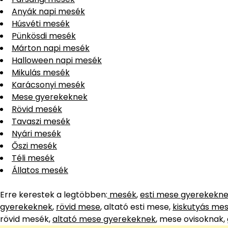
Anyák napi mesék
Húsvéti mesék
Pünkösdi mesék
Márton napi mesék
Halloween napi mesék
Mikulás mesék
Karácsonyi mesék
Mese gyerekeknek
Rövid mesék
Tavaszi mesék
Nyári mesék
Őszi mesék
Téli mesék
Állatos mesék
Erre kerestek a legtöbben:
mesék
,
esti mese gyerekekn
gyerekeknek
,
rövid mese
, altató esti mese,
kiskutyás me
rövid mesék,
altató mese gyerekeknek
, mese ovisoknak