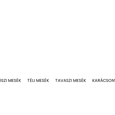
ŐSZI MESÉK
TÉLI MESÉK
TAVASZI MESÉK
KARÁCSONY