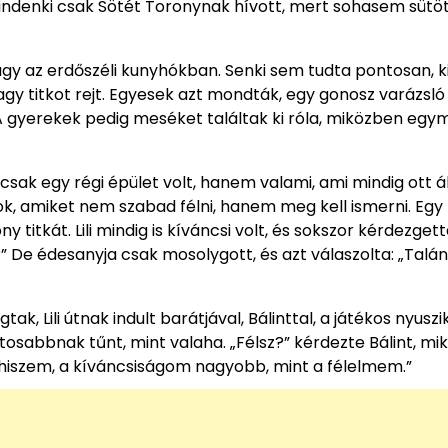
mindenki csak Sötét Toronynak hívott, mert sohasem sütöt
gy az erdőszéli kunyhókban. Senki sem tudta pontosan, k
agy titkot rejt. Egyesek azt mondták, egy gonosz varázsló 
 gyerekek pedig meséket találtak ki róla, miközben egy
k egy régi épület volt, hanem valami, ami mindig ott áll
ok, amiket nem szabad félni, hanem meg kell ismerni. Egy
ony titkát. Lili mindig is kíváncsi volt, és sokszor kérdezget
e?” De édesanyja csak mosolygott, és azt válaszolta: „Talá
, Lili útnak indult barátjával, Bálinttal, a játékos nyuszi
osabbnak tűnt, mint valaha. „Félsz?” kérdezte Bálint, m
e azt hiszem, a kíváncsiságom nagyobb, mint a félelmem.”