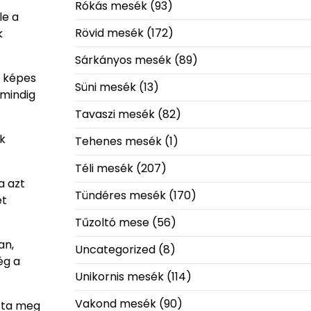
Rókás mesék
(93)
le a
Rövid mesék
(172)
k
Sárkányos mesék
(89)
z képes
Süni mesék
(13)
 mindig
Tavaszi mesék
(82)
ok
Tehenes mesék
(1)
Téli mesék
(207)
a azt
Tündéres mesék
(170)
ét
Tűzoltó mese
(56)
an,
Uncategorized
(8)
ég a
Unikornis mesék
(114)
Vakond mesék
(90)
atta meg