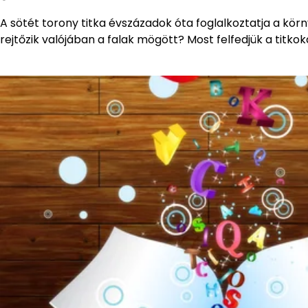
A sötét torony titka évszázadok óta foglalkoztatja a kör
rejtőzik valójában a falak mögött? Most felfedjük a titkok