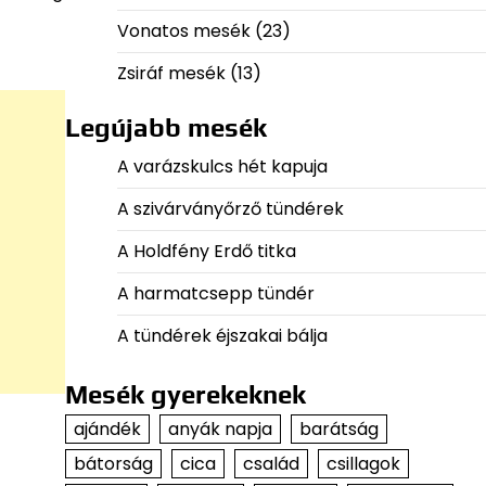
Vonatos mesék
(23)
Zsiráf mesék
(13)
Legújabb mesék
A varázskulcs hét kapuja
A szivárványőrző tündérek
A Holdfény Erdő titka
A harmatcsepp tündér
A tündérek éjszakai bálja
Mesék gyerekeknek
ajándék
anyák napja
barátság
bátorság
cica
család
csillagok