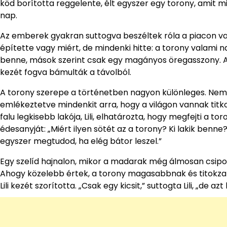
köd borította reggelente, élt egyszer egy torony, amit 
nap.
Az emberek gyakran suttogva beszéltek róla a piacon va
építette vagy miért, de mindenki hitte: a torony valami n
benne, mások szerint csak egy magányos öregasszony. A
kezét fogva bámulták a távolból.
A torony szerepe a történetben nagyon különleges. Nemcsa
emlékeztetve mindenkit arra, hogy a világon vannak titk
falu legkisebb lakója, Lili, elhatározta, hogy megfejti a tor
édesanyját: „Miért ilyen sötét az a torony? Ki lakik benn
egyszer megtudod, ha elég bátor leszel.”
Egy szelíd hajnalon, mikor a madarak még álmosan csipogtak
Ahogy közelebb értek, a torony magasabbnak és titokzat
Lili kezét szorította. „Csak egy kicsit,” suttogta Lili, „d