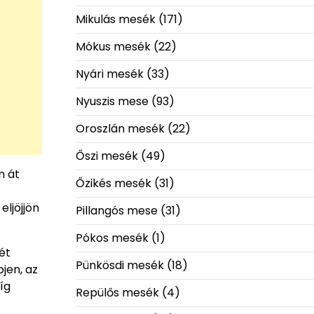
Mikulás mesék
(171)
Mókus mesék
(22)
Nyári mesék
(33)
Nyuszis mese
(93)
Oroszlán mesék
(22)
Őszi mesék
(49)
n át
Őzikés mesék
(31)
eljöjjön
Pillangós mese
(31)
Pókos mesék
(1)
tét
Pünkösdi mesék
(18)
pjen, az
íg
Repülős mesék
(4)