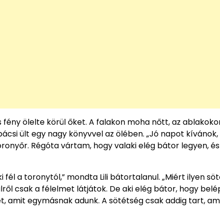
fény ölelte körül őket. A falakon moha nőtt, az ablakoko
ácsi ült egy nagy könyvvel az ölében. „Jó napot kívánok,
ronyőr. Régóta vártam, hogy valaki elég bátor legyen, és 
 fél a toronytól,” mondta Lili bátortalanul. „Miért ilyen sö
lről csak a félelmet látjátok. De aki elég bátor, hogy belé
tet, amit egymásnak adunk. A sötétség csak addig tart, am