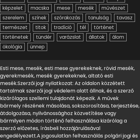
képzelet
macska
mese
mesék
művészet
szerelem
színek
szórakozás
tanulság
tavasz
természet
titok
tradíció
tél
történet
történetek
tündér
varázslat
állatok
álom
ökológia
ünnep
Esti mese, mesék, esti mese gyerekeknek, rövid mesék,
gyerekmesék, mesék gyerekeknek, altató esti
mesék.Szerzői jogi nyilatkozat: Az oldalon közzétett
tartalmak szerzői jogi védelem alatt állnak, és a szerző
kizárólagos szellemi tulajdonát képezik. A művek
bármely részének másolása, sokszorosítása, terjesztése,
átdolgozása, nyilvánossághoz közvetítése vagy
bármilyen módon történő felhasználása kizárólag a
szerző előzetes, írásbeli hozzájárulásával
engedélyezett.A jogosulatlan felhasználás polgári jogi és