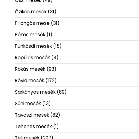
Őszi mesék
(49)
Őzikés mesék
(31)
Pillangós mese
(31)
Pókos mesék
(1)
Pünkösdi mesék
(18)
Repülős mesék
(4)
Rókás mesék
(93)
Rövid mesék
(172)
Sárkányos mesék
(89)
Süni mesék
(13)
Tavaszi mesék
(82)
Tehenes mesék
(1)
Téli mesék
(207)