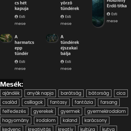
Holdfény
cs hét
yőrző
Erdő titka
kapuja
tündérek
Esti
Esti
Esti
mese
mese
mese
A
A
harmatcs
tündérek
epp
éjszakai
tündér
bálja
Esti
Esti
mese
mese
Mesék:
ajándék
anyák napja
barátság
bátorság
cica
család
csillagok
fantasy
fantázia
farsang
felfedezés
gyerekek
gyermek
gyermekirodalom
hagyomány
irodalom
kaland
karácsony
kedvenc
kreativitás
kreatív
kultúra
kutya