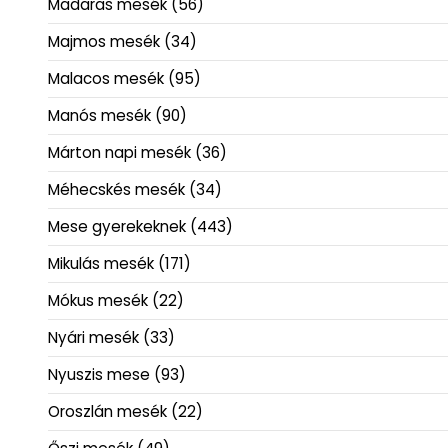
Madaras mesék
(56)
Majmos mesék
(34)
Malacos mesék
(95)
Manós mesék
(90)
Márton napi mesék
(36)
Méhecskés mesék
(34)
Mese gyerekeknek
(443)
Mikulás mesék
(171)
Mókus mesék
(22)
Nyári mesék
(33)
Nyuszis mese
(93)
Oroszlán mesék
(22)