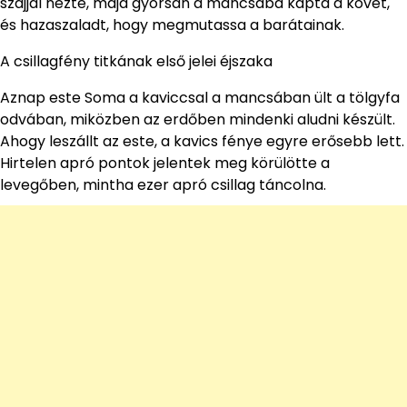
szájjal nézte, majd gyorsan a mancsába kapta a követ,
és hazaszaladt, hogy megmutassa a barátainak.
A csillagfény titkának első jelei éjszaka
Aznap este Soma a kaviccsal a mancsában ült a tölgyfa
odvában, miközben az erdőben mindenki aludni készült.
Ahogy leszállt az este, a kavics fénye egyre erősebb lett.
Hirtelen apró pontok jelentek meg körülötte a
levegőben, mintha ezer apró csillag táncolna.