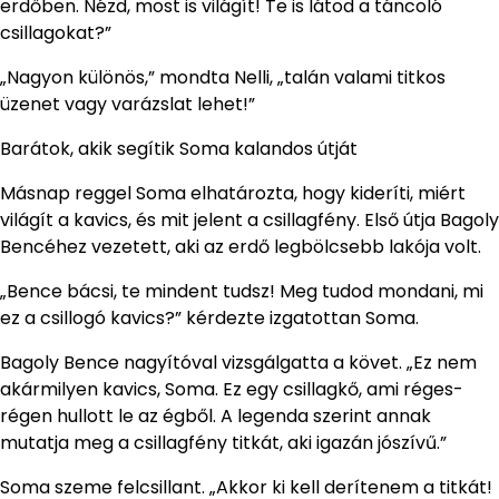
erdőben. Nézd, most is világít! Te is látod a táncoló
csillagokat?”
„Nagyon különös,” mondta Nelli, „talán valami titkos
üzenet vagy varázslat lehet!”
Barátok, akik segítik Soma kalandos útját
Másnap reggel Soma elhatározta, hogy kideríti, miért
világít a kavics, és mit jelent a csillagfény. Első útja Bagoly
Bencéhez vezetett, aki az erdő legbölcsebb lakója volt.
„Bence bácsi, te mindent tudsz! Meg tudod mondani, mi
ez a csillogó kavics?” kérdezte izgatottan Soma.
Bagoly Bence nagyítóval vizsgálgatta a követ. „Ez nem
akármilyen kavics, Soma. Ez egy csillagkő, ami réges-
régen hullott le az égből. A legenda szerint annak
mutatja meg a csillagfény titkát, aki igazán jószívű.”
Soma szeme felcsillant. „Akkor ki kell derítenem a titkát!