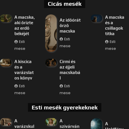
Cicás mesék
A macska,
A macska
Az időórát
aki őrizte
és a
őrző
az erdő
csillagok
macska
békéjét
titka
Esti
Esti
Esti
mese
mese
mese
A kiscica
Cirmi és
és a
az éjjeli
varázslat
macskabá
os könyv
l
Esti
Esti
mese
mese
Esti mesék gyerekeknek
A
A
A
varázskul
szivárván