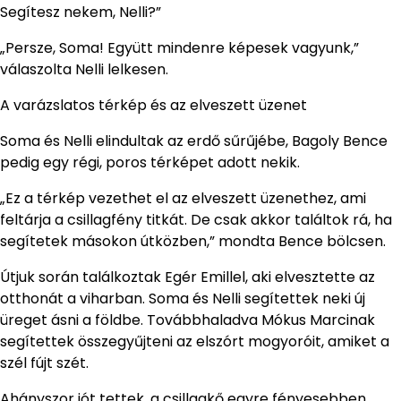
Segítesz nekem, Nelli?”
„Persze, Soma! Együtt mindenre képesek vagyunk,”
válaszolta Nelli lelkesen.
A varázslatos térkép és az elveszett üzenet
Soma és Nelli elindultak az erdő sűrűjébe, Bagoly Bence
pedig egy régi, poros térképet adott nekik.
„Ez a térkép vezethet el az elveszett üzenethez, ami
feltárja a csillagfény titkát. De csak akkor találtok rá, ha
segítetek másokon útközben,” mondta Bence bölcsen.
Útjuk során találkoztak Egér Emillel, aki elvesztette az
otthonát a viharban. Soma és Nelli segítettek neki új
üreget ásni a földbe. Továbbhaladva Mókus Marcinak
segítettek összegyűjteni az elszórt mogyoróit, amiket a
szél fújt szét.
Ahányszor jót tettek, a csillagkő egyre fényesebben