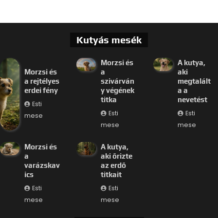
Kutyás mesék
Morzsi és
A kutya,
Morzsi és
a
aki
a rejtélyes
szivárván
megtalált
erdei fény
y végének
a a
titka
nevetést
Esti
Esti
Esti
mese
mese
mese
Morzsi és
A kutya,
a
aki őrizte
varázskav
az erdő
ics
titkait
Esti
Esti
mese
mese