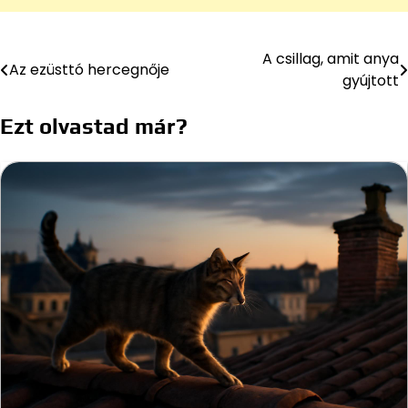
A csillag, amit anya
Bejegyzés
Az ezüsttó hercegnője
gyújtott
navigáció
Ezt olvastad már?