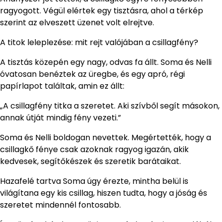
ragyogott. Végül elértek egy tisztásra, ahol a térkép
szerint az elveszett üzenet volt elrejtve.
A titok leleplezése: mit rejt valójában a csillagfény?
A tisztás közepén egy nagy, odvas fa állt. Soma és Nelli
óvatosan benéztek az üregbe, és egy apró, régi
papírlapot találtak, amin ez állt:
„A csillagfény titka a szeretet. Aki szívből segít másokon,
annak útját mindig fény vezeti.”
Soma és Nelli boldogan nevettek. Megértették, hogy a
csillagkő fénye csak azoknak ragyog igazán, akik
kedvesek, segítőkészek és szeretik barátaikat.
Hazafelé tartva Soma úgy érezte, mintha belül is
világítana egy kis csillag, hiszen tudta, hogy a jóság és
szeretet mindennél fontosabb.