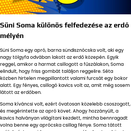
Süni Soma különös felfedezése az erdő
mélyén
Süni Soma egy apró, barna sündisznócska volt, aki egy
nagy tölgyfa odvában lakott az erdő közepén. Egyik
reggel, amikor a harmat csillogott a fűszálakon, Soma
elindult, hogy friss gombát találjon reggelire. Séta
közben hirtelen megpillantott valami furcsát egy bokor
alatt. Egy fényes, csillogó kavics volt az, amit még sosem
látott az erdőben.
Soma kíváncsi volt, ezért óvatosan közelebb csoszogott,
és megérintette az apró követ. Ahogy hozzányúlt, a
kavics halványan világítani kezdett, mintha bennragadt
volna benne egy aprócska csillag fénye. Soma tátott