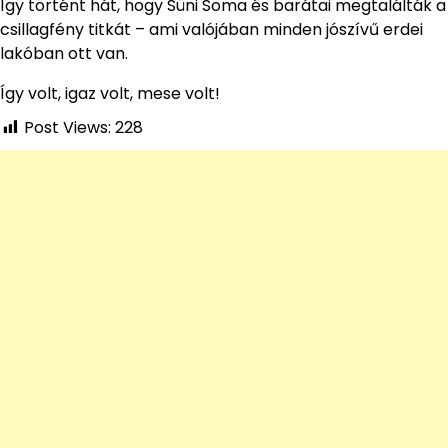
Így történt hát, hogy Süni Soma és barátai megtalálták a
csillagfény titkát – ami valójában minden jószívű erdei
lakóban ott van.
Így volt, igaz volt, mese volt!
Post Views:
228