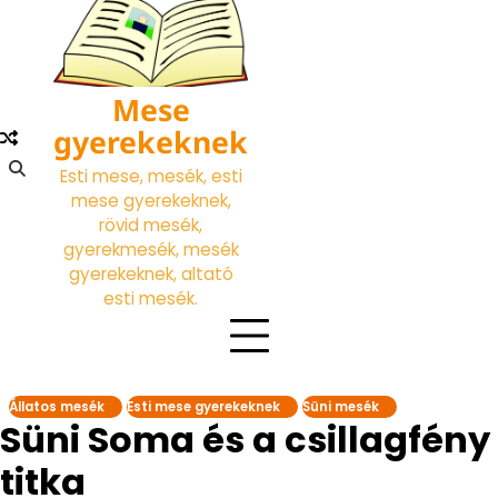
Skip
to
content
Mese
gyerekeknek
Esti mese, mesék, esti
mese gyerekeknek,
rövid mesék,
gyerekmesék, mesék
gyerekeknek, altató
esti mesék.
Állatos mesék
Esti mese gyerekeknek
Süni mesék
Süni Soma és a csillagfény
titka