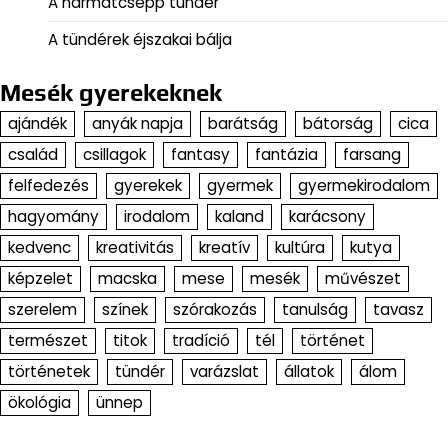
A harmatcsepp tündér
A tündérek éjszakai bálja
Mesék gyerekeknek
ajándék
anyák napja
barátság
bátorság
cica
család
csillagok
fantasy
fantázia
farsang
felfedezés
gyerekek
gyermek
gyermekirodalom
hagyomány
irodalom
kaland
karácsony
kedvenc
kreativitás
kreatív
kultúra
kutya
képzelet
macska
mese
mesék
művészet
szerelem
színek
szórakozás
tanulság
tavasz
természet
titok
tradíció
tél
történet
történetek
tündér
varázslat
állatok
álom
ökológia
ünnep