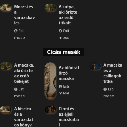
Morzsi és
A kutya,
a
aki őrizte
varázskav
az erdő
ics
titkait
Esti
Esti
mese
mese
Cicás mesék
A macska,
A macska
Az időórát
aki őrizte
és a
őrző
az erdő
csillagok
macska
békéjét
titka
Esti
Esti
Esti
mese
mese
mese
A kiscica
Cirmi és
és a
az éjjeli
varázslat
macskabá
os könyv
l