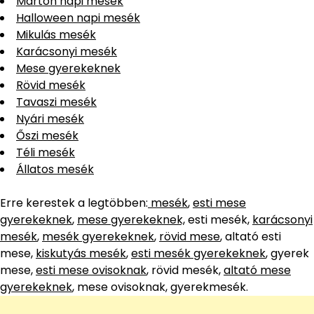
Márton napi mesék
Halloween napi mesék
Mikulás mesék
Karácsonyi mesék
Mese gyerekeknek
Rövid mesék
Tavaszi mesék
Nyári mesék
Őszi mesék
Téli mesék
Állatos mesék
Erre kerestek a legtöbben:
mesék
,
esti mese
gyerekeknek
,
mese gyerekeknek,
esti mesék,
karácsonyi
mesék
,
mesék gyerekeknek
,
rövid mese
, altató esti
mese,
kiskutyás mesék
,
esti mesék gyerekeknek
, gyerek
mese,
esti mese ovisoknak
, rövid mesék,
altató mese
gyerekeknek
, mese ovisoknak, gyerekmesék.