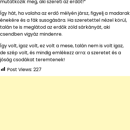
mutatkozik meg, aki szereti az erdőt!”
Így hát, ha valaha az erdő mélyén jársz, figyelj a madarak
énekére és a fák susogására. Ha szeretettel nézel körül,
talán te is meglátod az erdők zöld sárkányát, aki
csendben vigyáz mindenre.
Így volt, igaz volt, ez volt a mese, talán nem is volt igaz,
de szép volt, és mindig emlékezz arra: a szeretet és a
jóság csodákat teremtenek!
Post Views:
227