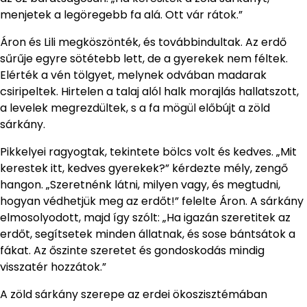
menjetek a legöregebb fa alá. Ott vár rátok.”
Áron és Lili megköszönték, és továbbindultak. Az erdő
sűrűje egyre sötétebb lett, de a gyerekek nem féltek.
Elérték a vén tölgyet, melynek odvában madarak
csiripeltek. Hirtelen a talaj alól halk morajlás hallatszott,
a levelek megrezdültek, s a fa mögül előbújt a zöld
sárkány.
Pikkelyei ragyogtak, tekintete bölcs volt és kedves. „Mit
kerestek itt, kedves gyerekek?” kérdezte mély, zengő
hangon. „Szeretnénk látni, milyen vagy, és megtudni,
hogyan védhetjük meg az erdőt!” felelte Áron. A sárkány
elmosolyodott, majd így szólt: „Ha igazán szeretitek az
erdőt, segítsetek minden állatnak, és sose bántsátok a
fákat. Az őszinte szeretet és gondoskodás mindig
visszatér hozzátok.”
A zöld sárkány szerepe az erdei ökoszisztémában