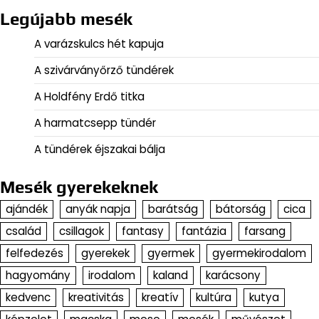
Legújabb mesék
A varázskulcs hét kapuja
A szivárványőrző tündérek
A Holdfény Erdő titka
A harmatcsepp tündér
A tündérek éjszakai bálja
Mesék gyerekeknek
ajándék
anyák napja
barátság
bátorság
cica
család
csillagok
fantasy
fantázia
farsang
felfedezés
gyerekek
gyermek
gyermekirodalom
hagyomány
irodalom
kaland
karácsony
kedvenc
kreativitás
kreatív
kultúra
kutya