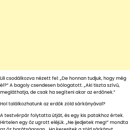
Lili csodálkozva nézett fel: „De honnan tudjuk, hogy még
él?” A bagoly csendesen bólogatott. „Aki tiszta szívű,
megláthatja, de csak ha segíteni akar az erdőnek.”
Hol találkozhatunk az erdők zöld sárkányával?
A testvérpár folytatta útját, és egy kis patakhoz értek.
Hirtelen egy őz ugrott eléjük. „Ne ijedjetek meg!” mondta
az őz barátságosan. „Ha keresitek a zöld sárkányt,