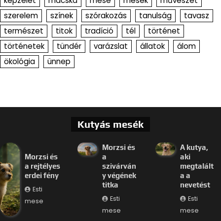
képzelet
macska
mese
mesék
művészet
szerelem
színek
szórakozás
tanulság
tavasz
természet
titok
tradíció
tél
történet
történetek
tündér
varázslat
állatok
álom
ökológia
ünnep
Kutyás mesék
Morzsi és
A kutya,
Morzsi és
a
aki
a rejtélyes
szivárván
megtalált
erdei fény
y végének
a a
titka
nevetést
Esti
Esti
Esti
mese
mese
mese