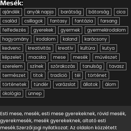
Mesék:
ajándék
anyák napja
barátság
bátorság
cica
család
csillagok
fantasy
fantázia
farsang
felfedezés
gyerekek
gyermek
gyermekirodalom
hagyomány
irodalom
kaland
karácsony
kedvenc
kreativitás
kreatív
kultúra
kutya
képzelet
macska
mese
mesék
művészet
szerelem
színek
szórakozás
tanulság
tavasz
természet
titok
tradíció
tél
történet
történetek
tündér
varázslat
állatok
álom
ökológia
ünnep
Esti mese, mesék, esti mese gyerekeknek, rövid mesék,
gyerekmesék, mesék gyerekeknek, altató esti
mesék.Szerzői jogi nyilatkozat: Az oldalon közzétett