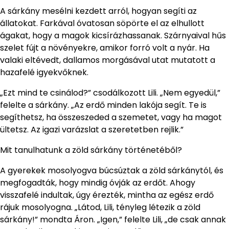
A sárkány mesélni kezdett arról, hogyan segíti az
állatokat. Farkával óvatosan söpörte el az elhullott
ágakat, hogy a magok kicsírázhassanak. Szárnyaival hűs
szelet fújt a növényekre, amikor forró volt a nyár. Ha
valaki eltévedt, dallamos morgásával utat mutatott a
hazafelé igyekvőknek.
„Ezt mind te csinálod?” csodálkozott Lili. „Nem egyedül,”
felelte a sárkány. „Az erdő minden lakója segít. Te is
segíthetsz, ha összeszeded a szemetet, vagy ha magot
ültetsz. Az igazi varázslat a szeretetben rejlik.”
Mit tanulhatunk a zöld sárkány történetéből?
A gyerekek mosolyogva búcsúztak a zöld sárkánytól, és
megfogadták, hogy mindig óvják az erdőt. Ahogy
visszafelé indultak, úgy érezték, mintha az egész erdő
rájuk mosolyogna. „Látod, Lili, tényleg létezik a zöld
sárkány!” mondta Áron. „Igen,” felelte Lili, „de csak annak