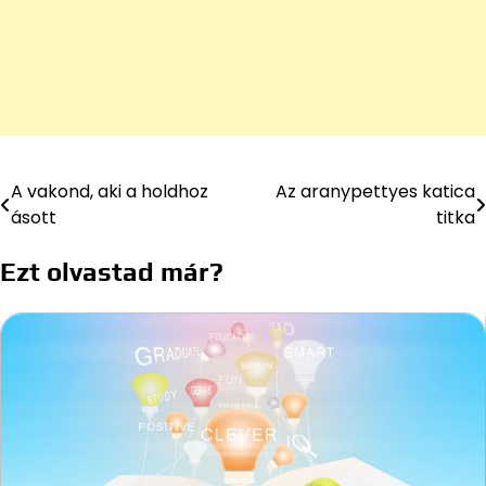
A vakond, aki a holdhoz
Az aranypettyes katica
Bejegyzés
ásott
titka
navigáció
Ezt olvastad már?