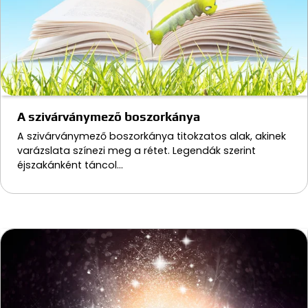
A szivárványmező boszorkánya
A szivárványmező boszorkánya titokzatos alak, akinek
varázslata színezi meg a rétet. Legendák szerint
éjszakánként táncol…