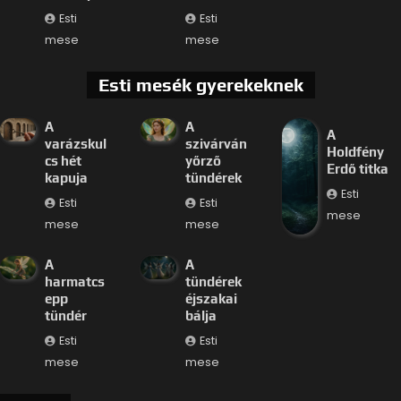
Esti
Esti
mese
mese
Esti mesék gyerekeknek
A
A
A
varázskul
szivárván
Holdfény
cs hét
yőrző
Erdő titka
kapuja
tündérek
Esti
Esti
Esti
mese
mese
mese
A
A
harmatcs
tündérek
epp
éjszakai
tündér
bálja
Esti
Esti
mese
mese