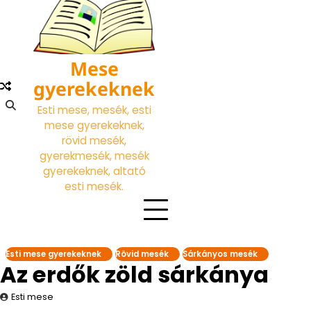
Skip
to
content
Mese
gyerekeknek
Esti mese, mesék, esti
mese gyerekeknek,
rövid mesék,
gyerekmesék, mesék
gyerekeknek, altató
esti mesék.
Esti mese gyerekeknek
Rövid mesék
Sárkányos mesék
Az erdők zöld sárkánya
Esti mese