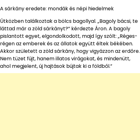
A sárkány eredete: mondák és népi hiedelmek
Útközben találkoztak a bölcs bagollyal. „Bagoly bácsi, te
láttad már a zöld sárkányt?” kérdezte Áron. A bagoly
pislantott egyet, elgondolkodott, majd így szólt: „Réges-
régen az emberek és az állatok együtt éltek békében.
Akkor született a zöld sárkány, hogy vigyázzon az erdőre.
Nem tüzet fújt, hanem illatos virágokat, és mindenütt,
ahol megjelent, új hajtások bújtak ki a földből.”