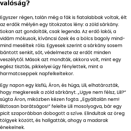
valóság?
Egyszer régen, talán még a fák is fiatalabbak voltak, élt
az erdők mélyén egy titokzatos lény: a zöld sárkány.
Sokan azt gondolták, csak legenda. Az erdő lakói, a
vidám mókusok, kíváncsi őzek és a bölcs bagoly mind-
mind meséltek róla. Egyesek szerint a sárkány sosem
bántott senkit, sőt, védelmezte az erdőt minden
veszélytől. Mások azt mondták, akkora volt, mint egy
egész tisztás, pikkelyei úgy fénylettek, mint a
harmatcseppek napfelkeltekor.
Egy napon egy kisfiú, Áron, és húga, Lili, elhatározták,
hogy megkeresik a zöld sárkányt. „Ugye nem félsz, Lili?”
súgta Áron, miközben kézen fogta. „Egyáltalán nem!
Biztosan barátságos!” felelte Lili mosolyogva, bár egy
picit szaporábban dobogott a szíve. Elindultak az öreg
tölgyek között, és hallgatták, ahogy a madarak
énekelnek.