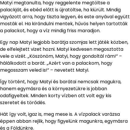
Matyi megtanulta, hogy reggelente megtöltse a
palackját, és ebéd előtt is újratöltse, ha kiürült. Mindig
vigyázott arra, hogy tiszta legyen, és este anyával együtt
mosták el. Ha kirándulni mentek, hűvös helyen tartották
a palackot, hogy a víz mindig friss maradjon.
Egy nap Matyi legjobb barátja szomjas lett játék közben,
de elfelejtett vizet hozni. Matyi kedvesen megosztotta
vele a vizét. „Köszönöm, Matyi, hogy gondoltál rám!” –
hálálkodott a barát. „Azért van a palackom, hogy
megosszam veled is!” – nevetett Matyi.
Így történt, hogy Matyi és barátai nemcsak magukra,
hanem egymásra és a környezetükre is jobban
odafigyeltek. Minden korty vízben ott volt egy kis
szeretet és törődés.
Hát így volt, igaz is, meg mese is. A vízpalack varázsa
éppen abban rejlik, hogy figyelünk magunkra, egymásra
és a Földünkre.