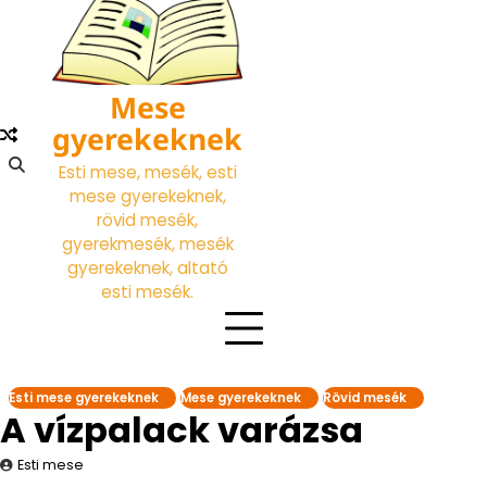
Skip
to
content
Mese
gyerekeknek
Esti mese, mesék, esti
mese gyerekeknek,
rövid mesék,
gyerekmesék, mesék
gyerekeknek, altató
esti mesék.
Esti mese gyerekeknek
Mese gyerekeknek
Rövid mesék
A vízpalack varázsa
Esti mese