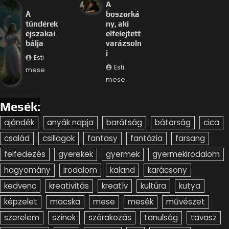
A
A
boszorká
tündérek
ny, aki
éjszakai
elfelejtett
bálja
varázsoln
i
Esti
Esti
mese
mese
Mesék:
ajándék
anyák napja
barátság
bátorság
cica
család
csillagok
fantasy
fantázia
farsang
felfedezés
gyerekek
gyermek
gyermekirodalom
hagyomány
irodalom
kaland
karácsony
kedvenc
kreativitás
kreatív
kultúra
kutya
képzelet
macska
mese
mesék
művészet
szerelem
színek
szórakozás
tanulság
tavasz