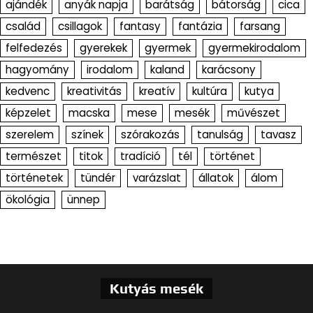
ajándék
anyák napja
barátság
bátorság
cica
család
csillagok
fantasy
fantázia
farsang
felfedezés
gyerekek
gyermek
gyermekirodalom
hagyomány
irodalom
kaland
karácsony
kedvenc
kreativitás
kreatív
kultúra
kutya
képzelet
macska
mese
mesék
művészet
szerelem
színek
szórakozás
tanulság
tavasz
természet
titok
tradíció
tél
történet
történetek
tündér
varázslat
állatok
álom
ökológia
ünnep
Kutyás mesék