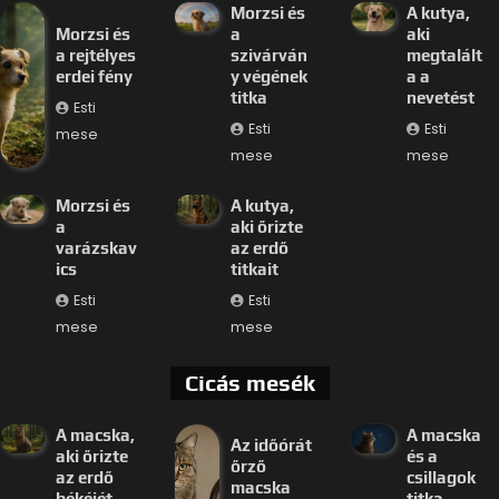
Morzsi és
A kutya,
Morzsi és
a
aki
a rejtélyes
szivárván
megtalált
erdei fény
y végének
a a
titka
nevetést
Esti
Esti
Esti
mese
mese
mese
Morzsi és
A kutya,
a
aki őrizte
varázskav
az erdő
ics
titkait
Esti
Esti
mese
mese
Cicás mesék
A macska,
A macska
Az időórát
aki őrizte
és a
őrző
az erdő
csillagok
macska
békéjét
titka