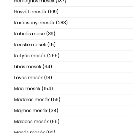
Hercegnős mesék
(137)
Húsvéti mesék
(109)
Karácsonyi mesék
(283)
Katicás mese
(39)
Kecske mesék
(15)
Kutyás mesék
(255)
Libás mesék
(34)
Lovas mesék
(18)
Maci mesék
(154)
Madaras mesék
(56)
Majmos mesék
(34)
Malacos mesék
(95)
Manós mesék
(90)