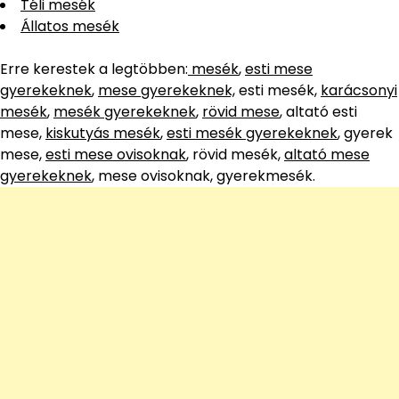
Téli mesék
Állatos mesék
Erre kerestek a legtöbben:
mesék
,
esti mese
gyerekeknek
,
mese gyerekeknek,
esti mesék,
karácsonyi
mesék
,
mesék gyerekeknek
,
rövid mese
, altató esti
mese,
kiskutyás mesék
,
esti mesék gyerekeknek
, gyerek
mese,
esti mese ovisoknak
, rövid mesék,
altató mese
gyerekeknek
, mese ovisoknak, gyerekmesék.