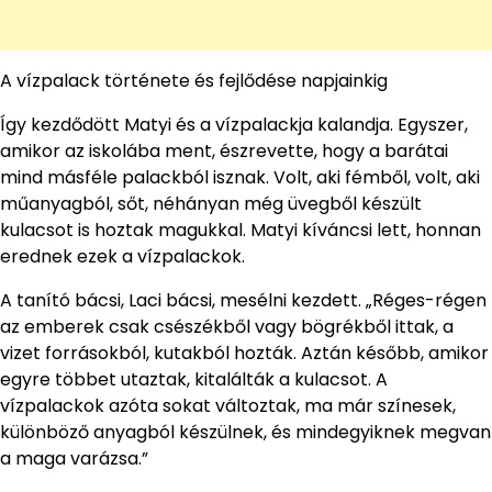
A vízpalack története és fejlődése napjainkig
Így kezdődött Matyi és a vízpalackja kalandja. Egyszer,
amikor az iskolába ment, észrevette, hogy a barátai
mind másféle palackból isznak. Volt, aki fémből, volt, aki
műanyagból, sőt, néhányan még üvegből készült
kulacsot is hoztak magukkal. Matyi kíváncsi lett, honnan
erednek ezek a vízpalackok.
A tanító bácsi, Laci bácsi, mesélni kezdett. „Réges-régen
az emberek csak csészékből vagy bögrékből ittak, a
vizet forrásokból, kutakból hozták. Aztán később, amikor
egyre többet utaztak, kitalálták a kulacsot. A
vízpalackok azóta sokat változtak, ma már színesek,
különböző anyagból készülnek, és mindegyiknek megvan
a maga varázsa.”