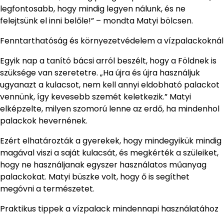
legfontosabb, hogy mindig legyen nálunk, és ne
felejtsünk el inni belőle!” – mondta Matyi bölcsen.
Fenntarthatóság és környezetvédelem a vízpalackoknál
Egyik nap a tanító bácsi arról beszélt, hogy a Földnek is
szüksége van szeretetre. „Ha újra és újra használjuk
ugyanazt a kulacsot, nem kell annyi eldobható palackot
vennünk, így kevesebb szemét keletkezik.” Matyi
elképzelte, milyen szomorú lenne az erdő, ha mindenhol
palackok hevernének.
Ezért elhatározták a gyerekek, hogy mindegyikük mindig
magával viszi a saját kulacsát, és megkérték a szüleiket,
hogy ne használjanak egyszer használatos műanyag
palackokat. Matyi büszke volt, hogy ő is segíthet
megóvni a természetet.
Praktikus tippek a vízpalack mindennapi használatához