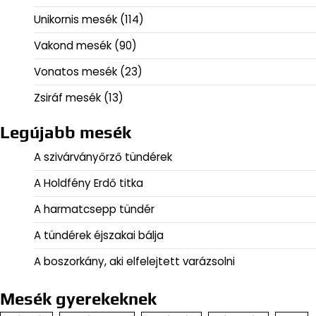
Unikornis mesék
(114)
Vakond mesék
(90)
Vonatos mesék
(23)
Zsiráf mesék
(13)
Legújabb mesék
A szivárványőrző tündérek
A Holdfény Erdő titka
A harmatcsepp tündér
A tündérek éjszakai bálja
A boszorkány, aki elfelejtett varázsolni
Mesék gyerekeknek