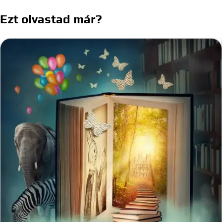
navigáció
Ezt olvastad már?