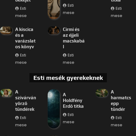
Esti
Esti
Esti
mese
mese
mese
A kiscica
Cirmi és
és a
az éjjeli
varázslat
macskabá
os könyv
l
Esti
Esti
mese
mese
Esti mesék gyerekeknek
A
A
A
szivárván
harmatcs
Holdfény
yőrző
epp
Erdő titka
tündérek
tündér
Esti
Esti
Esti
mese
mese
mese