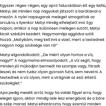
Egyszer réges-régen, egy apró falucskában élt egy kisfiú,
Matyi, aki minden nap nagyokat játszott a barátaival a
mezőn. A nyári napsugarak meleget simogattak az
arcukra, s ilyenkor Matyi mindig elfelejtett inni. Egy
napon, amikor a nap különösen melegen sütött, Matyi
kicsit szédülni kezdett. Nagymamája aggódva szólt
hozzá: „Matyikám, meg kell inni a vizet, mert a testednek
nagyon nagy szüksége van rá!”
Matyi elgondolkodott. „De miért olyan fontos a víz,
nagyi?” A nagymama elmosolyodott: „A víz segít, hogy
minden jól működjön benned! Ha szomjas vagy, fáradt
leszel, és nem tudsz olyan gyorsan futni, sem nevetni. A
testednek a víz olyan, mint a virágnak az eső: éltető
szükséglet.”
Apa pedig mesélt arról, hogy ha valaki figyel arra, hogy
eleget igyon, akkor mindig tele lesz energiával, és a bőre
is szép marad. Matyi elhatározta, hogy ezentúl minden