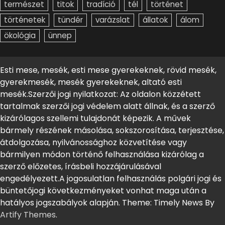
természet
titok
tradíció
tél
történet
történetek
tündér
varázslat
állatok
álom
ökológia
ünnep
Esti mese, mesék, esti mese gyerekeknek, rövid mesék,
gyerekmesék, mesék gyerekeknek, altató esti
mesék.Szerzői jogi nyilatkozat: Az oldalon közzétett
tartalmak szerzői jogi védelem alatt állnak, és a szerző
kizárólagos szellemi tulajdonát képezik. A művek
bármely részének másolása, sokszorosítása, terjesztése,
átdolgozása, nyilvánossághoz közvetítése vagy
bármilyen módon történő felhasználása kizárólag a
szerző előzetes, írásbeli hozzájárulásával
engedélyezett.A jogosulatlan felhasználás polgári jogi és
büntetőjogi következményeket vonhat maga után a
hatályos jogszabályok alapján. Theme: Timely News By
Artify Themes
.