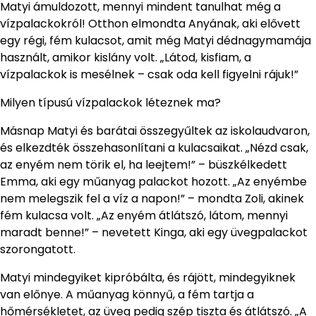
Matyi ámuldozott, mennyi mindent tanulhat még a
vízpalackokról! Otthon elmondta Anyának, aki elővett
egy régi, fém kulacsot, amit még Matyi dédnagymamája
használt, amikor kislány volt. „Látod, kisfiam, a
vízpalackok is mesélnek – csak oda kell figyelni rájuk!”
Milyen típusú vízpalackok léteznek ma?
Másnap Matyi és barátai összegyűltek az iskolaudvaron,
és elkezdték összehasonlítani a kulacsaikat. „Nézd csak,
az enyém nem törik el, ha leejtem!” – büszkélkedett
Emma, aki egy műanyag palackot hozott. „Az enyémbe
nem melegszik fel a víz a napon!” – mondta Zoli, akinek
fém kulacsa volt. „Az enyém átlátszó, látom, mennyi
maradt benne!” – nevetett Kinga, aki egy üvegpalackot
szorongatott.
Matyi mindegyiket kipróbálta, és rájött, mindegyiknek
van előnye. A műanyag könnyű, a fém tartja a
hőmérsékletet, az üveg pedig szép tiszta és átlátszó. „A