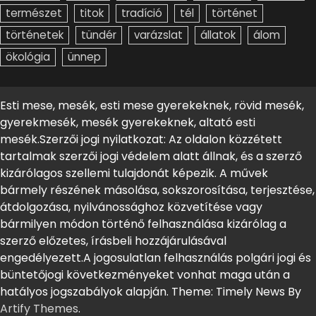
természet
titok
tradíció
tél
történet
történetek
tündér
varázslat
állatok
álom
ökológia
ünnep
Esti mese, mesék, esti mese gyerekeknek, rövid mesék,
gyerekmesék, mesék gyerekeknek, altató esti
mesék.Szerzői jogi nyilatkozat: Az oldalon közzétett
tartalmak szerzői jogi védelem alatt állnak, és a szerző
kizárólagos szellemi tulajdonát képezik. A művek
bármely részének másolása, sokszorosítása, terjesztése,
átdolgozása, nyilvánossághoz közvetítése vagy
bármilyen módon történő felhasználása kizárólag a
szerző előzetes, írásbeli hozzájárulásával
engedélyezett.A jogosulatlan felhasználás polgári jogi és
büntetőjogi következményeket vonhat maga után a
hatályos jogszabályok alapján. Theme: Timely News By
Artify Themes
.