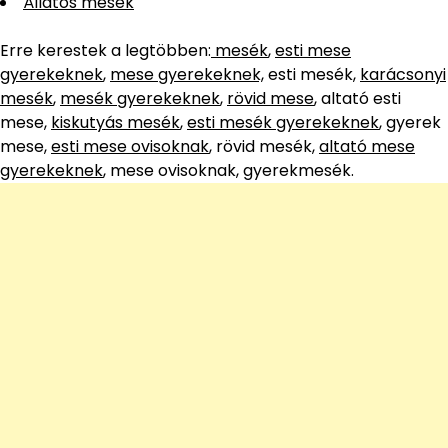
Állatos mesék
Erre kerestek a legtöbben:
mesék
,
esti mese
gyerekeknek
,
mese gyerekeknek,
esti mesék,
karácsonyi
mesék
,
mesék gyerekeknek
,
rövid mese
, altató esti
mese,
kiskutyás mesék
,
esti mesék gyerekeknek
, gyerek
mese,
esti mese ovisoknak
, rövid mesék,
altató mese
gyerekeknek
, mese ovisoknak, gyerekmesék.