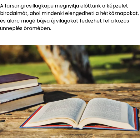
A farsangi csillagkapu megnyitja előttünk a képzelet
birodalmát, ahol mindenki elengedheti a hétköznapokat,
és álarc mögé bújva új világokat fedezhet fel a közös
ünneplés örömében.