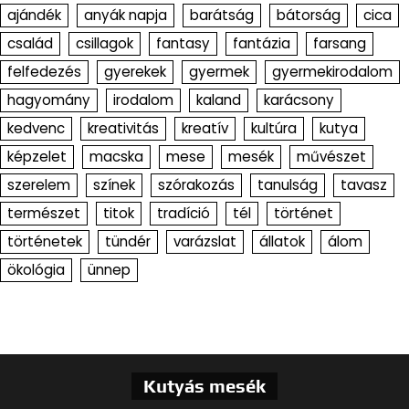
ajándék
anyák napja
barátság
bátorság
cica
család
csillagok
fantasy
fantázia
farsang
felfedezés
gyerekek
gyermek
gyermekirodalom
hagyomány
irodalom
kaland
karácsony
kedvenc
kreativitás
kreatív
kultúra
kutya
képzelet
macska
mese
mesék
művészet
szerelem
színek
szórakozás
tanulság
tavasz
természet
titok
tradíció
tél
történet
történetek
tündér
varázslat
állatok
álom
ökológia
ünnep
Kutyás mesék