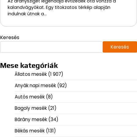
Az aranysziget legendája évtizedek óta vonzza a
kalandvágyókat. Egy titokzatos térkép alapján
indulnak útnak a…
Keresés
Keresés
Mese kategóriák
Állatos mesék
(1 907)
Anyák napi mesék
(92)
Autós mesék
(8)
Bagoly mesék
(21)
Bárány mesék
(34)
Békás mesék
(131)