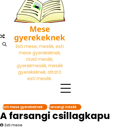
Skip
to
content
Mese
gyerekeknek
Esti mese, mesék, esti
mese gyerekeknek,
rövid mesék,
gyerekmesék, mesék
gyerekeknek, altató
esti mesék.
Esti mese gyerekeknek
Farsangi mesék
A farsangi csillagkapu
Esti mese