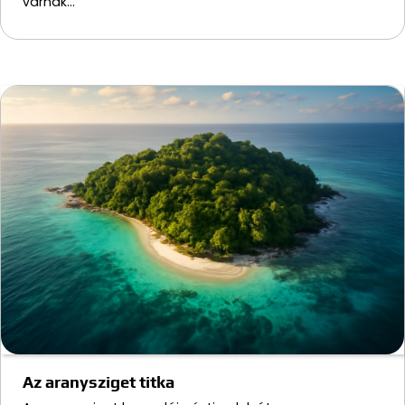
várnak…
Az aranysziget titka