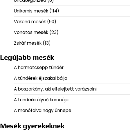
Uncategorized
(8)
Unikornis mesék
(114)
Vakond mesék
(90)
Vonatos mesék
(23)
Zsiráf mesék
(13)
Legújabb mesék
A harmatcsepp tündér
A tündérek éjszakai bálja
A boszorkány, aki elfelejtett varázsolni
A tündérkirálynő koronája
A manófalva nagy ünnepe
Mesék gyerekeknek