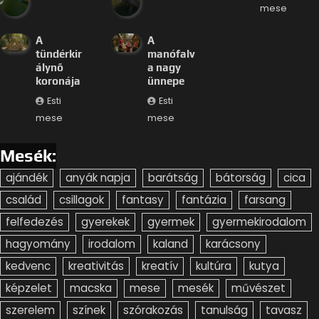
mese
A
A
tündérkir
manófalv
álynő
a nagy
koronája
ünnepe
Esti
Esti
mese
mese
Mesék:
ajándék
anyák napja
barátság
bátorság
cica
család
csillagok
fantasy
fantázia
farsang
felfedezés
gyerekek
gyermek
gyermekirodalom
hagyomány
irodalom
kaland
karácsony
kedvenc
kreativitás
kreatív
kultúra
kutya
képzelet
macska
mese
mesék
művészet
szerelem
színek
szórakozás
tanulság
tavasz