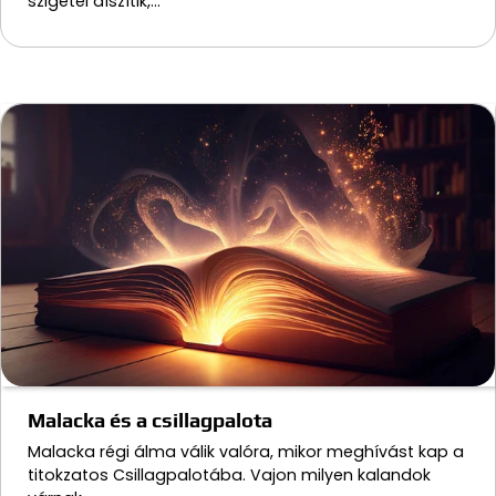
szigetei díszítik,…
Malacka és a csillagpalota
Malacka régi álma válik valóra, mikor meghívást kap a
titokzatos Csillagpalotába. Vajon milyen kalandok