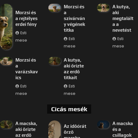
Morzsi és
A kutya,
Morzsi és
a
aki
a rejtélyes
szivárván
megtalált
erdei fény
y végének
a a
titka
nevetést
Esti
Esti
Esti
mese
mese
mese
Morzsi és
A kutya,
a
aki őrizte
varázskav
az erdő
ics
titkait
Esti
Esti
mese
mese
Cicás mesék
A macska,
A macska
Az időórát
aki őrizte
és a
őrző
az erdő
csillagok
macska