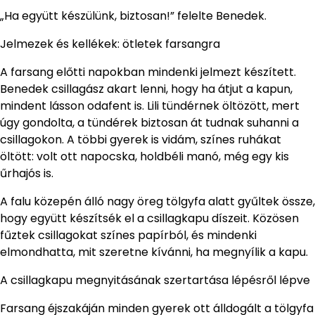
„Ha együtt készülünk, biztosan!” felelte Benedek.
Jelmezek és kellékek: ötletek farsangra
A farsang előtti napokban mindenki jelmezt készített.
Benedek csillagász akart lenni, hogy ha átjut a kapun,
mindent lásson odafent is. Lili tündérnek öltözött, mert
úgy gondolta, a tündérek biztosan át tudnak suhanni a
csillagokon. A többi gyerek is vidám, színes ruhákat
öltött: volt ott napocska, holdbéli manó, még egy kis
űrhajós is.
A falu közepén álló nagy öreg tölgyfa alatt gyűltek össze,
hogy együtt készítsék el a csillagkapu díszeit. Közösen
fűztek csillagokat színes papírból, és mindenki
elmondhatta, mit szeretne kívánni, ha megnyílik a kapu.
A csillagkapu megnyitásának szertartása lépésről lépve
Farsang éjszakáján minden gyerek ott álldogált a tölgyfa