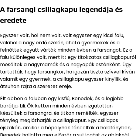
A farsangi csillagkapu legendája és
eredete
Egyszer volt, hol nem volt, volt egyszer egy kicsi falu,
valahol a nagy erdő szélén, ahol a gyermekek és a
felnőttek együtt várták minden évben a farsangot. Ez a
falu különleges volt, mert itt egy titokzatos csillagkapuról
meséltek a nagymamák és a nagyapák esténként. Úgy
tartották, hogy farsangkor, ha igazán tiszta szívvel kíván
valamit egy gyermek, a csillagkapu egyszer kinyílik, és
átsuhan rajta a szeretet ereje.
Élt ebben a faluban egy kisfiú, Benedek, és a legjobb
barátja, Lili. Ők ketten minden évben izgatottan
készültek a farsangra, és titkon remélték, egyszer
tényleg megláthatják a csillagkaput. Egy csillagos
éjszakán, amikor a hópelyhek táncoltak a holdfényben,
Benedek hallotta meg először a suttogást az ablaknál.