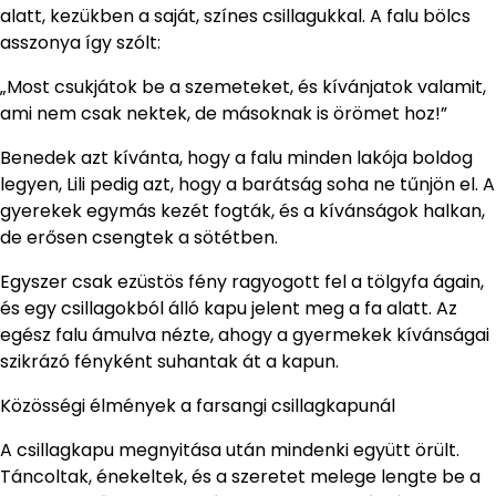
alatt, kezükben a saját, színes csillagukkal. A falu bölcs
asszonya így szólt:
„Most csukjátok be a szemeteket, és kívánjatok valamit,
ami nem csak nektek, de másoknak is örömet hoz!”
Benedek azt kívánta, hogy a falu minden lakója boldog
legyen, Lili pedig azt, hogy a barátság soha ne tűnjön el. A
gyerekek egymás kezét fogták, és a kívánságok halkan,
de erősen csengtek a sötétben.
Egyszer csak ezüstös fény ragyogott fel a tölgyfa ágain,
és egy csillagokból álló kapu jelent meg a fa alatt. Az
egész falu ámulva nézte, ahogy a gyermekek kívánságai
szikrázó fényként suhantak át a kapun.
Közösségi élmények a farsangi csillagkapunál
A csillagkapu megnyitása után mindenki együtt örült.
Táncoltak, énekeltek, és a szeretet melege lengte be a