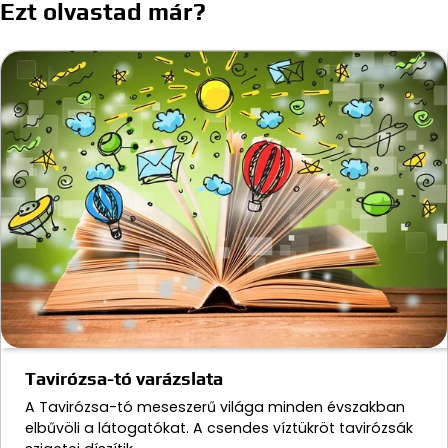
Ezt olvastad már?
Tavirózsa-tó varázslata
A Tavirózsa-tó meseszerű világa minden évszakban
elbűvöli a látogatókat. A csendes víztükröt tavirózsák