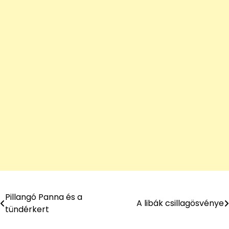
Pillangó Panna és a
Bejegyzés
A libák csillagösvénye
tündérkert
navigáció