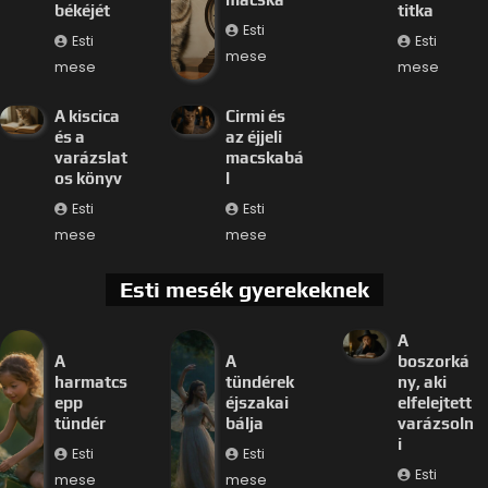
békéjét
titka
Esti
Esti
Esti
mese
mese
mese
A kiscica
Cirmi és
és a
az éjjeli
varázslat
macskabá
os könyv
l
Esti
Esti
mese
mese
Esti mesék gyerekeknek
A
A
A
boszorká
harmatcs
tündérek
ny, aki
epp
éjszakai
elfelejtett
tündér
bálja
varázsoln
i
Esti
Esti
Esti
mese
mese