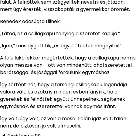
falut. A felnőttek sem szégyelltek nevetni és játszani,
mert úgy érezték, visszakapták a gyermekkor örömét.
Benedek odasúgta Lilinek:
„Látod, ez a csillagkapu tényleg a szeretet kapuja.”
„Igen,” mosolygott Lili, „és együtt tudtuk megnyitni!”
A falu lakói ekkor megértették, hogy a csillagkapu nem is
olyan messze van – ott van mindenütt, ahol szeretettel,
barátsággal és jósággal fordulunk egymáshoz.
Így történt hát, hogy a farsangi csillagkapu legendája
valóra vált, és azóta is minden évben kinyílik, ha a
gyerekek és felnőttek együtt ünnepelnek, segítenek
egymásnak, és szeretettel vannak egymás iránt.
Így volt, úgy volt, ez volt a mese. Talán igaz volt, talán
nem, de biztosan jó volt elmesélni.