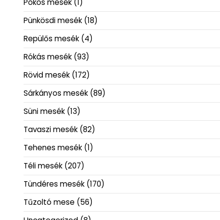
Pókos mesék
(1)
Pünkösdi mesék
(18)
Repülős mesék
(4)
Rókás mesék
(93)
Rövid mesék
(172)
Sárkányos mesék
(89)
Süni mesék
(13)
Tavaszi mesék
(82)
Tehenes mesék
(1)
Téli mesék
(207)
Tündéres mesék
(170)
Tűzoltó mese
(56)