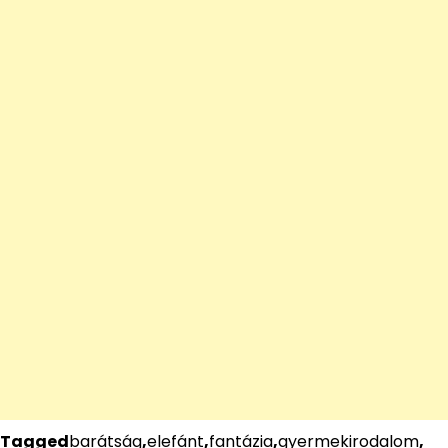
Tagged
barátság
,
elefánt
,
fantázia
,
gyermekirodalom
,