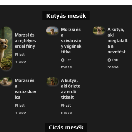
Kutyás mesék
Morzsi és
A kutya,
Morzsi és
a
aki
a rejtélyes
szivárván
megtalált
erdei fény
y végének
a a
titka
nevetést
Esti
Esti
Esti
mese
mese
mese
Morzsi és
A kutya,
a
aki őrizte
varázskav
az erdő
ics
titkait
Esti
Esti
mese
mese
Cicás mesék