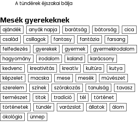
A tündérek éjszakai bálja
Mesék gyerekeknek
ajándék
anyák napja
barátság
bátorság
cica
család
csillagok
fantasy
fantázia
farsang
felfedezés
gyerekek
gyermek
gyermekirodalom
hagyomány
irodalom
kaland
karácsony
kedvenc
kreativitás
kreatív
kultúra
kutya
képzelet
macska
mese
mesék
művészet
szerelem
színek
szórakozás
tanulság
tavasz
természet
titok
tradíció
tél
történet
történetek
tündér
varázslat
állatok
álom
ökológia
ünnep