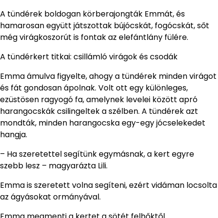
A tündérek boldogan körberajongták Emmát, és
hamarosan együtt játszottak bújócskát, fogócskát, sőt
még virágkoszorút is fontak az elefántlány fülére.
A tündérkert titkai: csillámló virágok és csodák
Emma ámulva figyelte, ahogy a tündérek minden virágot
és fát gondosan ápolnak. Volt ott egy különleges,
ezüstösen ragyogó fa, amelynek levelei között apró
harangocskák csilingeltek a szélben. A tündérek azt
mondták, minden harangocska egy-egy jócselekedet
hangja.
– Ha szeretettel segítünk egymásnak, a kert egyre
szebb lesz – magyarázta Lili.
Emma is szeretett volna segíteni, ezért vidáman locsolta
az ágyásokat ormányával.
Emma megmenti a kertet a sötét felhőktől