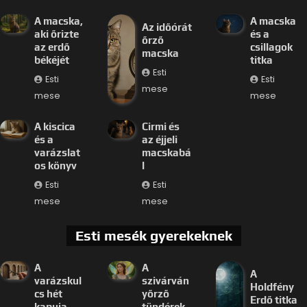
A macska,
A macska
Az időórát
aki őrizte
és a
őrző
az erdő
csillagok
macska
békéjét
titka
Esti
Esti
Esti
mese
mese
mese
A kiscica
Cirmi és
és a
az éjjeli
varázslat
macskabá
os könyv
l
Esti
Esti
mese
mese
Esti mesék gyerekeknek
A
A
A
varázskul
szivárván
Holdfény
cs hét
yőrző
Erdő titka
kapuja
tündérek