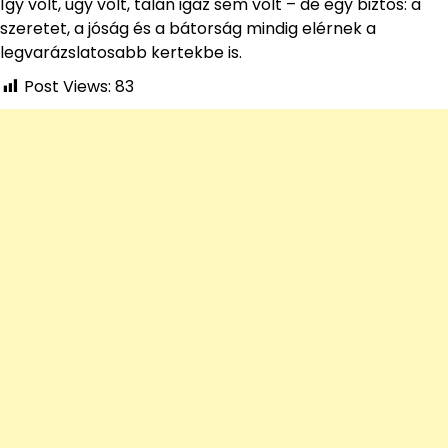
Így volt, úgy volt, talán igaz sem volt – de egy biztos: a
szeretet, a jóság és a bátorság mindig elérnek a
legvarázslatosabb kertekbe is.
Post Views:
83