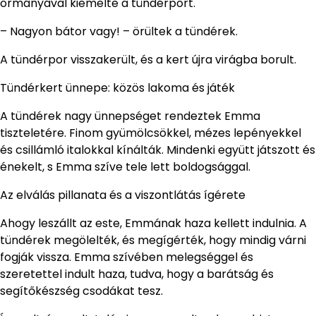
ormányával kiemelte a tündérport.
– Nagyon bátor vagy! – örültek a tündérek.
A tündérpor visszakerült, és a kert újra virágba borult.
Tündérkert ünnepe: közös lakoma és játék
A tündérek nagy ünnepséget rendeztek Emma
tiszteletére. Finom gyümölcsökkel, mézes lepényekkel
és csillámló italokkal kínálták. Mindenki együtt játszott és
énekelt, s Emma szíve tele lett boldogsággal.
Az elválás pillanata és a viszontlátás ígérete
Ahogy leszállt az este, Emmának haza kellett indulnia. A
tündérek megölelték, és megígérték, hogy mindig várni
fogják vissza. Emma szívében melegséggel és
szeretettel indult haza, tudva, hogy a barátság és
segítőkészség csodákat tesz.