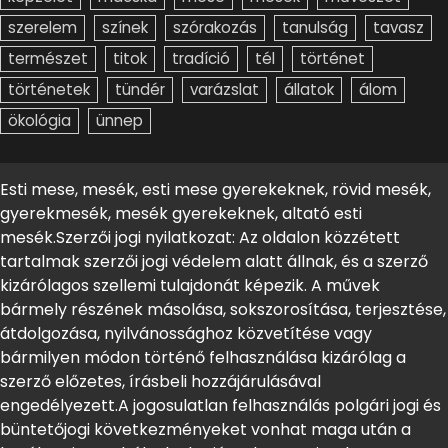
szerelem
színek
szórakozás
tanulság
tavasz
természet
titok
tradíció
tél
történet
történetek
tündér
varázslat
állatok
álom
ökológia
ünnep
Esti mese, mesék, esti mese gyerekeknek, rövid mesék,
gyerekmesék, mesék gyerekeknek, altató esti
mesék.Szerzői jogi nyilatkozat: Az oldalon közzétett
tartalmak szerzői jogi védelem alatt állnak, és a szerző
kizárólagos szellemi tulajdonát képezik. A művek
bármely részének másolása, sokszorosítása, terjesztése,
átdolgozása, nyilvánossághoz közvetítése vagy
bármilyen módon történő felhasználása kizárólag a
szerző előzetes, írásbeli hozzájárulásával
engedélyezett.A jogosulatlan felhasználás polgári jogi és
büntetőjogi következményeket vonhat maga után a