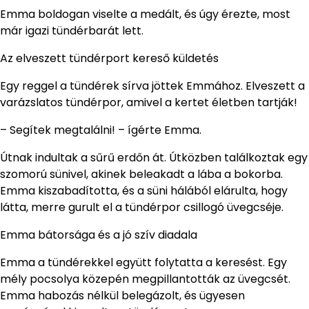
Emma boldogan viselte a medált, és úgy érezte, most
már igazi tündérbarát lett.
Az elveszett tündérport kereső küldetés
Egy reggel a tündérek sírva jöttek Emmához. Elveszett a
varázslatos tündérpor, amivel a kertet életben tartják!
– Segítek megtalálni! – ígérte Emma.
Útnak indultak a sűrű erdőn át. Útközben találkoztak egy
szomorú sünivel, akinek beleakadt a lába a bokorba.
Emma kiszabadította, és a süni hálából elárulta, hogy
látta, merre gurult el a tündérpor csillogó üvegcséje.
Emma bátorsága és a jó szív diadala
Emma a tündérekkel együtt folytatta a keresést. Egy
mély pocsolya közepén megpillantották az üvegcsét.
Emma habozás nélkül belegázolt, és ügyesen