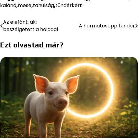
kaland
,
mese
,
tanulság
,
tündérkert
Az elefánt, aki
Bejegyzés
A harmatcsepp tündér
beszélgetett a holddal
navigáció
Ezt olvastad már?