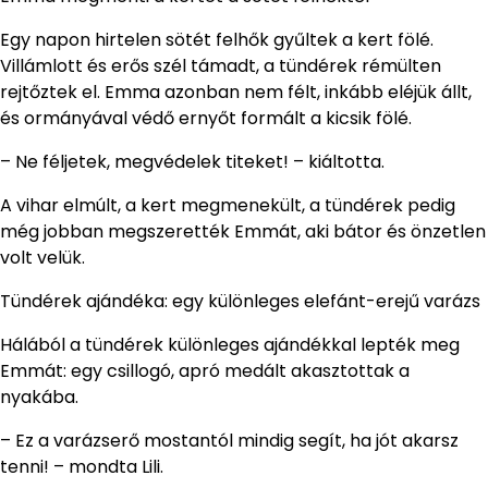
Egy napon hirtelen sötét felhők gyűltek a kert fölé.
Villámlott és erős szél támadt, a tündérek rémülten
rejtőztek el. Emma azonban nem félt, inkább eléjük állt,
és ormányával védő ernyőt formált a kicsik fölé.
– Ne féljetek, megvédelek titeket! – kiáltotta.
A vihar elmúlt, a kert megmenekült, a tündérek pedig
még jobban megszerették Emmát, aki bátor és önzetlen
volt velük.
Tündérek ajándéka: egy különleges elefánt-erejű varázs
Hálából a tündérek különleges ajándékkal lepték meg
Emmát: egy csillogó, apró medált akasztottak a
nyakába.
– Ez a varázserő mostantól mindig segít, ha jót akarsz
tenni! – mondta Lili.