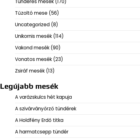
Tündéres mesék
(170)
Tűzoltó mese
(56)
Uncategorized
(8)
Unikornis mesék
(114)
Vakond mesék
(90)
Vonatos mesék
(23)
Zsiráf mesék
(13)
Legújabb mesék
A varázskulcs hét kapuja
A szivárványőrző tündérek
A Holdfény Erdő titka
A harmatcsepp tündér