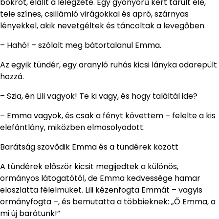
bokrot, elállt a lélegzete. Egy gyönyörű kert tárult elé,
tele színes, csillámló virágokkal és apró, szárnyas
lényekkel, akik nevetgéltek és táncoltak a levegőben.
– Hahó! – szólalt meg bátortalanul Emma.
Az egyik tündér, egy aranyló ruhás kicsi lányka odarepült
hozzá.
– Szia, én Lili vagyok! Te ki vagy, és hogy találtál ide?
– Emma vagyok, és csak a fényt követtem – felelte a kis
elefántlány, miközben elmosolyodott.
Barátság szövődik Emma és a tündérek között
A tündérek először kicsit megijedtek a különös,
ormányos látogatótól, de Emma kedvessége hamar
eloszlatta félelmüket. Lili kézenfogta Emmát – vagyis
ormányfogta –, és bemutatta a többieknek: „Ő Emma, a
mi új barátunk!”