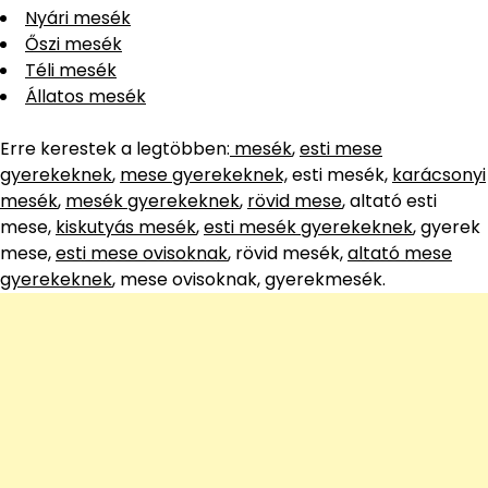
Nyári mesék
Őszi mesék
Téli mesék
Állatos mesék
Erre kerestek a legtöbben:
mesék
,
esti mese
gyerekeknek
,
mese gyerekeknek,
esti mesék,
karácsonyi
mesék
,
mesék gyerekeknek
,
rövid mese
, altató esti
mese,
kiskutyás mesék
,
esti mesék gyerekeknek
, gyerek
mese,
esti mese ovisoknak
, rövid mesék,
altató mese
gyerekeknek
, mese ovisoknak, gyerekmesék.