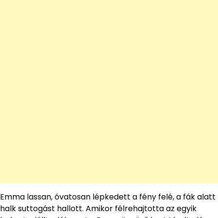
Emma lassan, óvatosan lépkedett a fény felé, a fák alatt
halk suttogást hallott. Amikor félrehajtotta az egyik