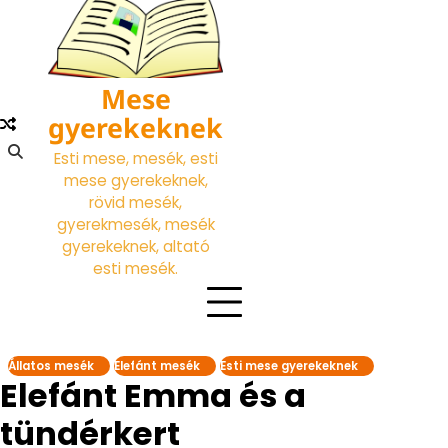
Skip
to
content
Mese
gyerekeknek
Esti mese, mesék, esti
mese gyerekeknek,
rövid mesék,
gyerekmesék, mesék
gyerekeknek, altató
esti mesék.
Állatos mesék
Elefánt mesék
Esti mese gyerekeknek
Elefánt Emma és a
tündérkert