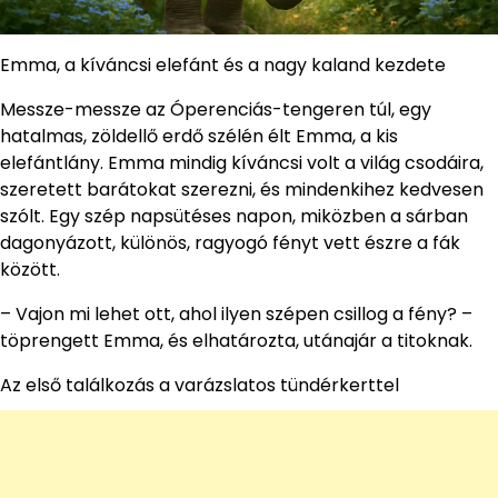
Emma, a kíváncsi elefánt és a nagy kaland kezdete
Messze-messze az Óperenciás-tengeren túl, egy
hatalmas, zöldellő erdő szélén élt Emma, a kis
elefántlány. Emma mindig kíváncsi volt a világ csodáira,
szeretett barátokat szerezni, és mindenkihez kedvesen
szólt. Egy szép napsütéses napon, miközben a sárban
dagonyázott, különös, ragyogó fényt vett észre a fák
között.
– Vajon mi lehet ott, ahol ilyen szépen csillog a fény? –
töprengett Emma, és elhatározta, utánajár a titoknak.
Az első találkozás a varázslatos tündérkerttel