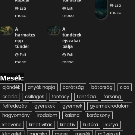
Esti
Esti
Esti
mese
mese
mese
A
A
harmatcs
tündérek
epp
éjszakai
tündér
bálja
Esti
Esti
mese
mese
Mesék:
ajándék
anyák napja
barátság
bátorság
cica
család
csillagok
fantasy
fantázia
farsang
felfedezés
gyerekek
gyermek
gyermekirodalom
hagyomány
irodalom
kaland
karácsony
kedvenc
kreativitás
kreatív
kultúra
kutya
képzelet
macska
mese
mesék
művészet