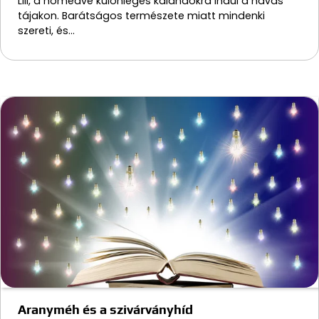
Lili, a hómedve különleges kalandokra indul a havas
tájakon. Barátságos természete miatt mindenki
szereti, és…
Aranyméh és a szivárványhíd