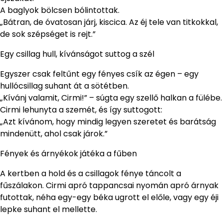
A baglyok bölcsen bólintottak.
„Bátran, de óvatosan járj, kiscica. Az éj tele van titkokkal,
de sok szépséget is rejt.”
Egy csillag hull, kívánságot suttog a szél
Egyszer csak feltűnt egy fényes csík az égen – egy
hullócsillag suhant át a sötétben.
„Kívánj valamit, Cirmi!” – súgta egy szellő halkan a fülébe.
Cirmi lehunyta a szemét, és így suttogott:
„Azt kívánom, hogy mindig legyen szeretet és barátság
mindenütt, ahol csak járok.”
Fények és árnyékok játéka a fűben
A kertben a hold és a csillagok fénye táncolt a
fűszálakon. Cirmi apró tappancsai nyomán apró árnyak
futottak, néha egy-egy béka ugrott el előle, vagy egy éji
lepke suhant el mellette.