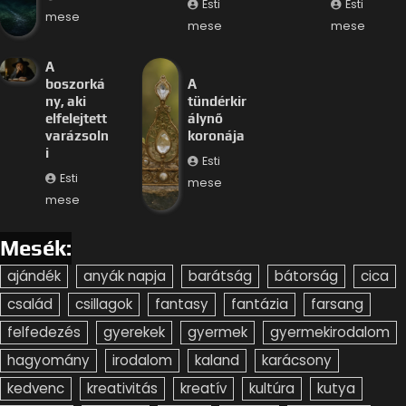
Esti
Esti
mese
mese
mese
A
boszorká
A
ny, aki
tündérkir
elfelejtett
álynő
varázsoln
koronája
i
Esti
Esti
mese
mese
Mesék:
ajándék
anyák napja
barátság
bátorság
cica
család
csillagok
fantasy
fantázia
farsang
felfedezés
gyerekek
gyermek
gyermekirodalom
hagyomány
irodalom
kaland
karácsony
kedvenc
kreativitás
kreatív
kultúra
kutya