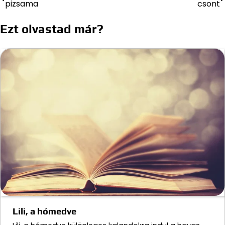
pizsama
csont
navigáció
Ezt olvastad már?
Lili, a hómedve