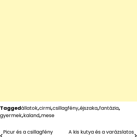
Tagged
állatok
,
cirmi
,
csillagfény
,
éjszaka
,
fantázia
,
gyermek
,
kaland
,
mese
Picur és a csillagfény
A kis kutya és a varázslatos
Bejegyzés