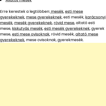
Állatos mesék
Erre kerestek a legtöbben:
mesék
,
esti mese
gyerekeknek
,
mese gyerekeknek,
esti mesék,
karácsonyi
mesék
,
mesék gyerekeknek
,
rövid mese
, altató esti
mese,
kiskutyás mesék
,
esti mesék gyerekeknek
, gyerek
mese,
esti mese ovisoknak
, rövid mesék,
altató mese
gyerekeknek
, mese ovisoknak, gyerekmesék.