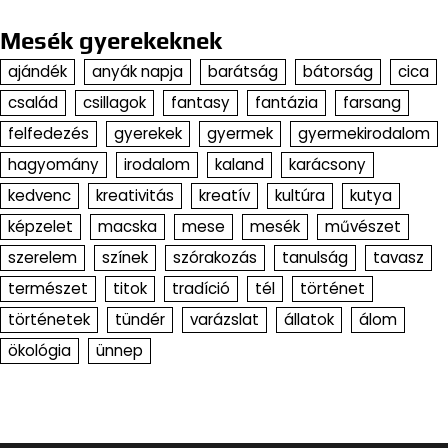
Mesék gyerekeknek
ajándék
anyák napja
barátság
bátorság
cica
család
csillagok
fantasy
fantázia
farsang
felfedezés
gyerekek
gyermek
gyermekirodalom
hagyomány
irodalom
kaland
karácsony
kedvenc
kreativitás
kreatív
kultúra
kutya
képzelet
macska
mese
mesék
művészet
szerelem
színek
szórakozás
tanulság
tavasz
természet
titok
tradíció
tél
történet
történetek
tündér
varázslat
állatok
álom
ökológia
ünnep