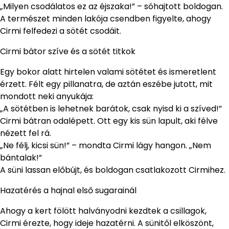
„Milyen csodálatos ez az éjszaka!” – sóhajtott boldogan.
A természet minden lakója csendben figyelte, ahogy
Cirmi felfedezi a sötét csodáit.
Cirmi bátor szíve és a sötét titkok
Egy bokor alatt hirtelen valami sötétet és ismeretlent
érzett. Félt egy pillanatra, de aztán eszébe jutott, mit
mondott neki anyukája:
„A sötétben is lehetnek barátok, csak nyisd ki a szíved!”
Cirmi bátran odalépett. Ott egy kis sün lapult, aki félve
nézett fel rá.
„Ne félj, kicsi sün!” – mondta Cirmi lágy hangon. „Nem
bántalak!”
A süni lassan előbújt, és boldogan csatlakozott Cirmihez.
Hazatérés a hajnal első sugarainál
Ahogy a kert fölött halványodni kezdtek a csillagok,
Cirmi érezte, hogy ideje hazatérni. A sünitől elköszönt,