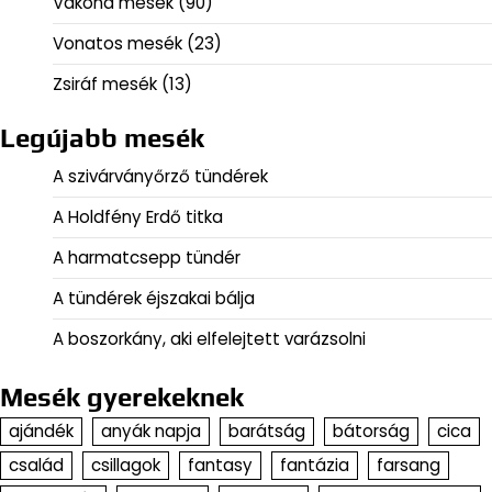
Vakond mesék
(90)
Vonatos mesék
(23)
Zsiráf mesék
(13)
Legújabb mesék
A szivárványőrző tündérek
A Holdfény Erdő titka
A harmatcsepp tündér
A tündérek éjszakai bálja
A boszorkány, aki elfelejtett varázsolni
Mesék gyerekeknek
ajándék
anyák napja
barátság
bátorság
cica
család
csillagok
fantasy
fantázia
farsang