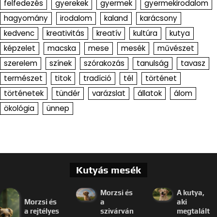
felfedezés
gyerekek
gyermek
gyermekirodalom
hagyomány
irodalom
kaland
karácsony
kedvenc
kreativitás
kreatív
kultúra
kutya
képzelet
macska
mese
mesék
művészet
szerelem
színek
szórakozás
tanulság
tavasz
természet
titok
tradíció
tél
történet
történetek
tündér
varázslat
állatok
álom
ökológia
ünnep
Kutyás mesék
Morzsi és
A kutya,
Morzsi és
a
aki
a rejtélyes
szivárván
megtalált