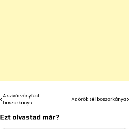
A szivárványfüst
Bejegyzés
Az örök tél boszorkánya
boszorkánya
navigáció
Ezt olvastad már?