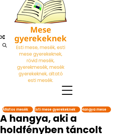
Skip
to
content
Mese
gyerekeknek
Esti mese, mesék, esti
mese gyerekeknek,
rövid mesék,
gyerekmesék, mesék
gyerekeknek, altató
esti mesék.
Állatos mesék
Esti mese gyerekeknek
Hangya mese
A hangya, aki a
holdfényben táncolt