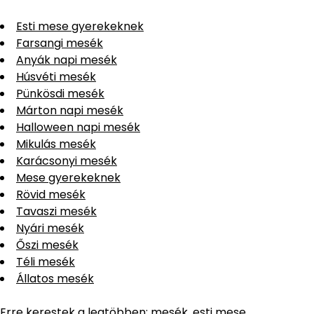
Esti mese gyerekeknek
Farsangi mesék
Anyák napi mesék
Húsvéti mesék
Pünkösdi mesék
Márton napi mesék
Halloween napi mesék
Mikulás mesék
Karácsonyi mesék
Mese gyerekeknek
Rövid mesék
Tavaszi mesék
Nyári mesék
Őszi mesék
Téli mesék
Állatos mesék
Erre kerestek a legtöbben:
mesék
,
esti mese