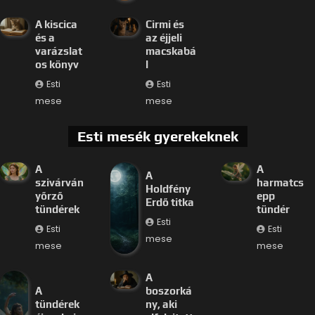
A kiscica
Cirmi és
és a
az éjjeli
varázslat
macskabá
os könyv
l
Esti
Esti
mese
mese
Esti mesék gyerekeknek
A
A
A
szivárván
harmatcs
Holdfény
yőrző
epp
Erdő titka
tündérek
tündér
Esti
Esti
Esti
mese
mese
mese
A
A
boszorká
tündérek
ny, aki