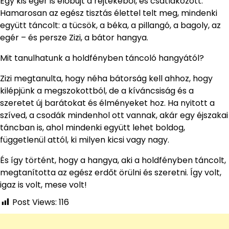
Egy kis egér is előbújt a rejtekéből, és csatlakozott.
Hamarosan az egész tisztás élettel telt meg, mindenki
együtt táncolt: a tücsök, a béka, a pillangó, a bagoly, az
egér – és persze Zizi, a bátor hangya.
Mit tanulhatunk a holdfényben táncoló hangyától?
Zizi megtanulta, hogy néha bátorság kell ahhoz, hogy
kilépjünk a megszokottból, de a kíváncsiság és a
szeretet új barátokat és élményeket hoz. Ha nyitott a
szíved, a csodák mindenhol ott vannak, akár egy éjszakai
táncban is, ahol mindenki együtt lehet boldog,
függetlenül attól, ki milyen kicsi vagy nagy.
És így történt, hogy a hangya, aki a holdfényben táncolt,
megtanította az egész erdőt örülni és szeretni. Így volt,
igaz is volt, mese volt!
Post Views:
116