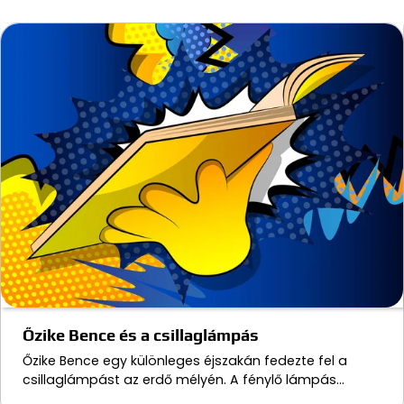
Őzike Bence és a csillaglámpás
Őzike Bence egy különleges éjszakán fedezte fel a
csillaglámpást az erdő mélyén. A fénylő lámpás…