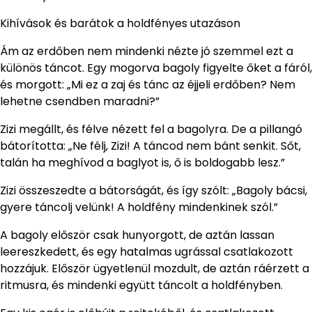
Kihívások és barátok a holdfényes utazáson
Ám az erdőben nem mindenki nézte jó szemmel ezt a
különös táncot. Egy mogorva bagoly figyelte őket a fáról,
és morgott: „Mi ez a zaj és tánc az éjjeli erdőben? Nem
lehetne csendben maradni?”
Zizi megállt, és félve nézett fel a bagolyra. De a pillangó
bátorította: „Ne félj, Zizi! A táncod nem bánt senkit. Sőt,
talán ha meghívod a baglyot is, ő is boldogabb lesz.”
Zizi összeszedte a bátorságát, és így szólt: „Bagoly bácsi,
gyere táncolj velünk! A holdfény mindenkinek szól.”
A bagoly először csak hunyorgott, de aztán lassan
leereszkedett, és egy hatalmas ugrással csatlakozott
hozzájuk. Először ügyetlenül mozdult, de aztán ráérzett a
ritmusra, és mindenki együtt táncolt a holdfényben.