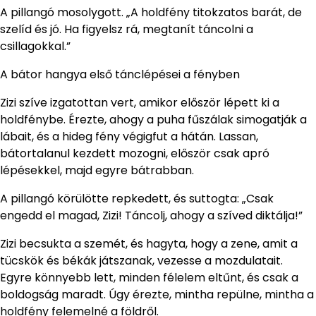
A pillangó mosolygott. „A holdfény titokzatos barát, de
szelíd és jó. Ha figyelsz rá, megtanít táncolni a
csillagokkal.”
A bátor hangya első tánclépései a fényben
Zizi szíve izgatottan vert, amikor először lépett ki a
holdfénybe. Érezte, ahogy a puha fűszálak simogatják a
lábait, és a hideg fény végigfut a hátán. Lassan,
bátortalanul kezdett mozogni, először csak apró
lépésekkel, majd egyre bátrabban.
A pillangó körülötte repkedett, és suttogta: „Csak
engedd el magad, Zizi! Táncolj, ahogy a szíved diktálja!”
Zizi becsukta a szemét, és hagyta, hogy a zene, amit a
tücskök és békák játszanak, vezesse a mozdulatait.
Egyre könnyebb lett, minden félelem eltűnt, és csak a
boldogság maradt. Úgy érezte, mintha repülne, mintha a
holdfény felemelné a földről.