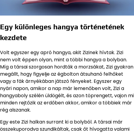
Egy különleges hangya történetének
kezdete
Volt egyszer egy apró hangya, akit Zizinek hívtak. Zizi
nem volt éppen olyan, mint a többi hangya a bolyban.
Míg a társai szorgosan hordták a morzsákat, Zizi gyakran
megállt, hogy figyelje az égbolton átsuhanó felhőket
vagy a fák árnyékában játszó fényeket. Egyszer egy
nyári napon, amikor a nap már lemenőben volt, Zizi a
hangyaboly szélén üldögélt, és azon töprengett, vajon mi
minden rejtőzik az erdőben akkor, amikor a többiek már
rég alszanak.
Egy este Zizi halkan surrant ki a bolyból. A társai már
összekuporodva szundikáltak, csak őt hívogatta valami