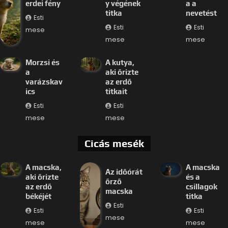
erdei fény
y végének
a a
titka
nevetést
Esti
Esti
Esti
mese
mese
mese
Morzsi és
A kutya,
a
aki őrizte
varázskav
az erdő
ics
titkait
Esti
Esti
mese
mese
Cicás mesék
A macska,
A macska
Az időórát
aki őrizte
és a
őrző
az erdő
csillagok
macska
békéjét
titka
Esti
Esti
Esti
mese
mese
mese