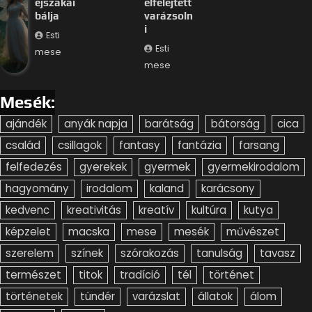
éjszakai
elfelejtett
bálja
varázsoln
i
Esti
Esti
mese
mese
Mesék:
ajándék
anyák napja
barátság
bátorság
cica
család
csillagok
fantasy
fantázia
farsang
felfedezés
gyerekek
gyermek
gyermekirodalom
hagyomány
irodalom
kaland
karácsony
kedvenc
kreativitás
kreatív
kultúra
kutya
képzelet
macska
mese
mesék
művészet
szerelem
színek
szórakozás
tanulság
tavasz
természet
titok
tradíció
tél
történet
történetek
tündér
varázslat
állatok
álom